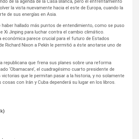
ondo de la agenda de la Casa Blanca, pero el enfrentamiento
volver la vista nuevamente hacia el este de Europa, cuando la
rte de sus energías en Asia.
ce haber hallado más puntos de entendimiento, como se puso
 Xi Jinping para luchar contra el cambio climático.
a económica parece crucial para el futuro de Estados
de Richard Nixon a Pekín le permitió a éste anotarse uno de
a republicana que frena sus planes sobre una reforma
nado ‘Obamacare’, el cuadragésimo cuarto presidente de
victorias que le permitan pasar a la historia, y no solamente
cosas con Irán y Cuba dependerá su lugar en los libros.
ok
)