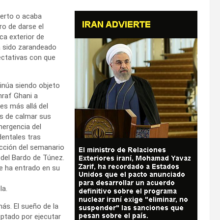
uerto o acaba
o de darse el
ica exterior de
a sido zarandeado
ectativas con que
tinúa siendo objeto
hraf Ghani a
es más allá del
os de calmar sus
mergencia del
dentales tras
cción del semanario
 del Bardo de Túnez.
e ha entrado en su
la.
más. El sueño de la
optado por ejecutar