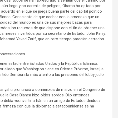
e casi todos se han apresurado a señalar que el camino por
s aún largo y no carente de peligros, Obama ha optado por
 acuerdo en el que se juega buena parte del capital político
a Blanca. Consciente de que acabar con la amenaza que un
abilidad del mundo es una de sus mejores bazas para
 todos los recursos de que dispone con el fin de obtener una
n los meses invertidos por su secretario de Estado, John Kerry,
 Mohamad Yavad Zarif, que en otro tiempo parecían cerrados
conversaciones.
enemistad entre Estados Unidos y la República Islámica.
or aliado que Washington tiene en Oriente Próximo, Israel, a
Partido Demócrata más atento a las presiones del lobby judío
etanyahu pronunció a comienzos de marzo en el Congreso de
 que la Casa Blanca hizo oídos sordos. Dijo entonces
no debía «convertir a Irán en un amigo de Estados Unidos».
la firmeza con que la diplomacia estadounidense se ha