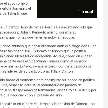
ue el suyo rompió
 ayatolá Jomeini y el
a de Teherán que
es un campo lleno de minas. Pero es a eso mismo a lo que
ecesores, John F. Kennedy, afirmó, durante su
sana, que no hay que tener «miedo» a negociar.
cuando anunció que había ordenado abrir el diálogo con Cuba
cas rotas desde 1961. Subrayó entonces que la política
iniciando un histórico acercamiento que, como en el caso
buena parte del exilio de Miami. Figuras como el senador
e ese mismo Estado, se abalanzaron contra la decisión del
tes líderes de su partido como Hillary Clinton.
do hasta el momento para configurar su legado en política
 Siria, respecto del cual el mandatario ha pasado de
n si se traspasaban determinadas «líneas rojas» a decir, por
rá que negociar» con el presidente sirio.
 conflicto en el este de Ucrania y la anexión de Crimea. Los