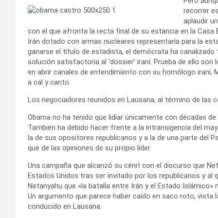
Pero aunqu
recorrer e
aplaudir un
con el que afronta la recta final de su estancia en la Cas
Irán dotado con armas nucleares representaría para la est
ganarse el título de estadista, el demócrata ha canalizado
solución satisfactoria al ‘dossier’ iraní. Prueba de ello so
en abrir canales de entendimiento con su homólogo iraní,
a cal y canto.
Los negociadores reunidos en Lausana, al término de las 
Obama no ha tenido que lidiar únicamente con décadas de 
También ha debido hacer frente a la intransigencia del may
la de sus opositores republicanos y a la de una parte del 
que de las opiniones de su propio líder.
Una campaña que alcanzó su cénit con el discurso que N
Estados Unidos tras ser invitado por los republicanos y al
Netanyahu que «la batalla entre Irán y el Estado Islámico» 
Un argumento que parece haber caído en saco roto, vista 
conducido en Lausana.