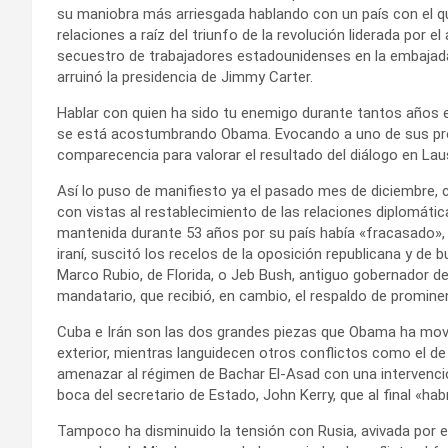
su maniobra más arriesgada hablando con un país con el q
relaciones a raíz del triunfo de la revolución liderada por el
secuestro de trabajadores estadounidenses en la embajad
arruinó la presidencia de Jimmy Carter.
Hablar con quien ha sido tu enemigo durante tantos años 
se está acostumbrando Obama. Evocando a uno de sus pred
comparecencia para valorar el resultado del diálogo en Lau
Así lo puso de manifiesto ya el pasado mes de diciembre, 
con vistas al restablecimiento de las relaciones diplomáti
mantenida durante 53 años por su país había «fracasado», 
iraní, suscitó los recelos de la oposición republicana y de 
Marco Rubio, de Florida, o Jeb Bush, antiguo gobernador d
mandatario, que recibió, en cambio, el respaldo de prominen
Cuba e Irán son las dos grandes piezas que Obama ha movi
exterior, mientras languidecen otros conflictos como el de
amenazar al régimen de Bachar El-Asad con una intervenció
boca del secretario de Estado, John Kerry, que al final «hab
Tampoco ha disminuido la tensión con Rusia, avivada por el