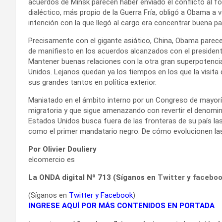
acuerdos de Minsk parecen haber enviado el conflicto al f
dialéctico, más propio de la Guerra Fría, obligó a Obama a 
intención con la que llegó al cargo era concentrar buena pa
Precisamente con el gigante asiático, China, Obama pare
de manifiesto en los acuerdos alcanzados con el presidente
Mantener buenas relaciones con la otra gran superpotenci
Unidos. Lejanos quedan ya los tiempos en los que la visita 
sus grandes tantos en política exterior.
Maniatado en el ámbito interno por un Congreso de mayorí
migratoria y que sigue amenazando con revertir el denomi
Estados Unidos busca fuera de las fronteras de su país las 
como el primer mandatario negro. De cómo evolucionen las 
Por Olivier Douliery
elcomercio es
La ONDA digital Nº 713 (Síganos en
Twitter
y
facebo
(Síganos en
Twitter
y
Facebook
)
INGRESE AQUÍ POR MÁS CONTENIDOS EN PORTADA