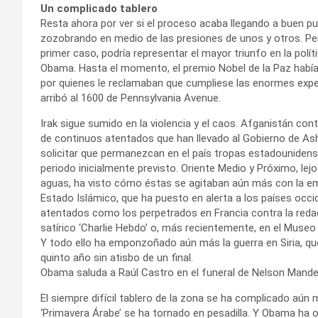
Un complicado tablero
Resta ahora por ver si el proceso acaba llegando a buen p
zozobrando en medio de las presiones de unos y otros. Per
primer caso, podría representar el mayor triunfo en la polít
Obama. Hasta el momento, el premio Nobel de la Paz habí
por quienes le reclamaban que cumpliese las enormes exp
arribó al 1600 de Pennsylvania Avenue.
Irak sigue sumido en la violencia y el caos. Afganistán con
de continuos atentados que han llevado al Gobierno de As
solicitar que permanezcan en el país tropas estadounidens
periodo inicialmente previsto. Oriente Medio y Próximo, lej
aguas, ha visto cómo éstas se agitaban aún más con la e
Estado Islámico, que ha puesto en alerta a los países occi
atentados como los perpetrados en Francia contra la reda
satírico ‘Charlie Hebdo’ o, más recientemente, en el Museo
Y todo ello ha emponzoñado aún más la guerra en Siria, qu
quinto año sin atisbo de un final.
Obama saluda a Raúl Castro en el funeral de Nelson Mande
El siempre difícil tablero de la zona se ha complicado aún 
‘Primavera Árabe’ se ha tornado en pesadilla. Y Obama ha 