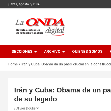
Skip
jueves, agosto 6, 2026
to
content
Revista electronica de reflexion y analisis
SECCIONES
ARCHIVO
QUIENES SOMOS
Home
Irán y Cuba: Obama da un paso crucial en la construcc
Irán y Cuba: Obama da un pas
de su legado
Olivier Douliery