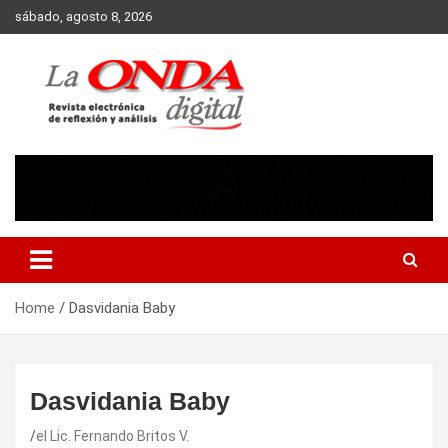
Skip
sábado, agosto 8, 2026
to
content
Revista electronica de reflexion y analisis
Home
Dasvidania Baby
Dasvidania Baby
el Lic. Fernando Britos V.