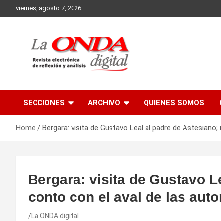
Skip
viernes, agosto 7, 2026
to
content
Revista electronica de reflexion y analisis
SECCIONES
ARCHIVO
QUIENES SOMOS
Home
Bergara: visita de Gustavo Leal al padre de Astesiano; 
Bergara: visita de Gustavo L
conto con el aval de las auto
La ONDA digital