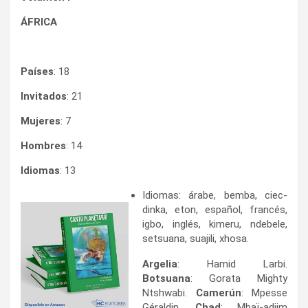
ÁFRICA
Países
: 18
Invitados
: 21
Mujeres
: 7
Hombres
: 14
Idiomas
: 13
Idiomas: árabe, bemba, ciec-
dinka, eton, español, francés,
igbo, inglés, kimeru, ndebele,
setsuana, suajili, xhosa.
Argelia
: Hamid Larbi.
Botsuana
: Gorata Mighty
Ntshwabi.
Camerún
: Mpesse
Géraldin.
Chad
: Mbaï-adjim