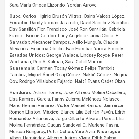
Sara María Ortega Elizondo, Yordan Arroyo.
Cuba
: Carlos Higinio Bruzón Viltres, Osiris Valdés López.
Ecuador
: Dandy Román Jaramillo, David Sánchez Santillán,
Elsy Santillán Flor, Francisco José Ron Santillán, Gabriela
Franco, Ivonne Gordon, Lucy Angélica García Chica.
El
Salvador
: Alexander Campos, Atilio Munguía, Claudia
Alexandra Figueroa Oberlin, Iván Escobar, Yanira Soundy.
Estados Unidos
: George Wallace, Lindsey Royce, Peter
Wortsman, Ron A. Kalman, Sara Cahill Marron.
Guatemala
: Carmen Tocay Gómez, Felipe Tambriz
Tambriz, Miguel Ángel Oxlaj Cúmez, Nakbé Gómez, Negma
Coy, Rodrigo Villalobos Fajardo.
Haití
: Evans Cadet Okan.
Honduras
: Adrián Torres, José Alfredo Molina Caballero,
Elsa Ramírez García, Fanny Zulema Meléndez Nolasco,
Mario Hernán Ramírez, Victor Manuel Ramos.
Jamaica
:
Romon Elliston.
México
: Blanca Lilia Beltrán Payán, Edith
Hernández Villanueva, Jorge Gilberto Álvarez Pérez, Lilia
Molina Fernández, Cuquis Sandoval O., Marlene Pasini,
Melissa Nungaray, Peter Ochoa, Yare Ávila.
Nicaragua
:
Albert Hernández, Alberto Juárez Vivas, Edith Palma