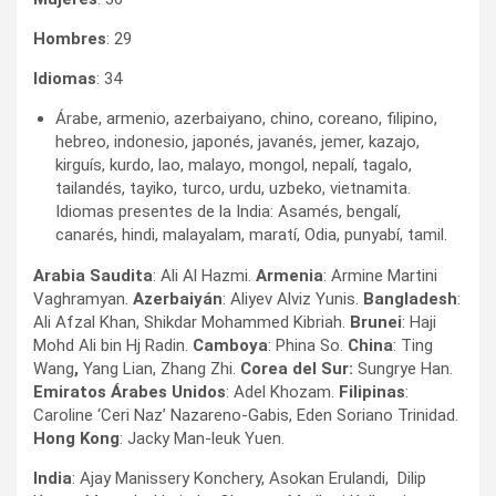
Hombres
: 29
Idiomas
: 34
Árabe, armenio, azerbaiyano, chino, coreano, filipino,
hebreo, indonesio, japonés, javanés, jemer, kazajo,
kirguís, kurdo, lao, malayo, mongol, nepalí, tagalo,
tailandés, tayiko, turco, urdu, uzbeko, vietnamita.
Idiomas presentes de la India: Asamés, bengalí,
canarés, hindi, malayalam, maratí, Odia, punyabí, tamil.
Arabia Saudita
: Ali Al Hazmi.
Armenia
: Armine Martini
Vaghramyan.
Azerbaiyán
: Aliyev Alviz Yunis.
Bangladesh
:
Ali Afzal Khan, Shikdar Mohammed Kibriah.
Brunei
: Haji
Mohd Ali bin Hj Radin.
Camboya
: Phina So.
China
: Ting
Wang
,
Yang Lian, Zhang Zhi.
Corea del Sur:
Sungrye Han.
Emiratos Árabes Unidos
: Adel Khozam.
Filipinas
:
Caroline ‘Ceri Naz’ Nazareno-Gabis, Eden Soriano Trinidad.
Hong Kong
: Jacky Man-leuk Yuen.
India
: Ajay Manissery Konchery, Asokan Erulandi, Dilip