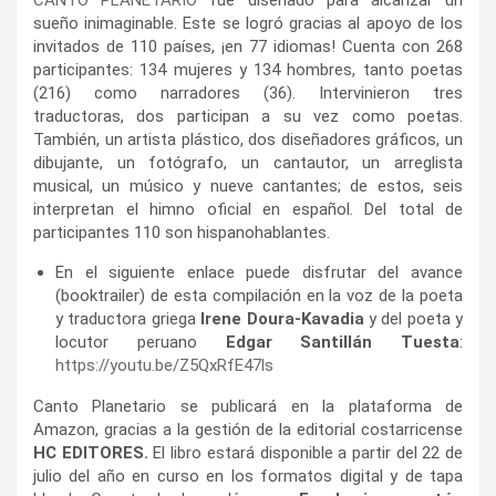
sueño inimaginable. Este se logró gracias al apoyo de los
invitados de 110 países, ¡en 77 idiomas! Cuenta con 268
participantes: 134 mujeres y 134 hombres, tanto poetas
(216) como narradores (36). Intervinieron tres
traductoras, dos participan a su vez como poetas.
También, un artista plástico, dos diseñadores gráficos, un
dibujante, un fotógrafo, un cantautor, un arreglista
musical, un músico y nueve cantantes; de estos, seis
interpretan el himno oficial en español. Del total de
participantes 110 son hispanohablantes.
En el siguiente enlace puede disfrutar del avance
(booktrailer) de esta compilación en la voz de la poeta
y traductora griega
Irene Doura-Kavadia
y del poeta y
locutor peruano
Edgar Santillán Tuesta
:
https://youtu.be/Z5QxRfE47ls
Canto Planetario se publicará en la plataforma de
Amazon, gracias a la gestión de la editorial costarricense
HC EDITORES.
El libro estará disponible a partir del 22 de
julio del año en curso en los formatos digital y de tapa