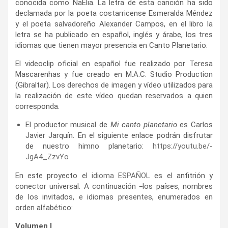
conocida como NaElia. La letra de esta canción ha sido
declamada por la poeta costarricense Esmeralda Méndez
y el poeta salvadoreño Alexander Campos, en el libro la
letra se ha publicado en español, inglés y árabe, los tres
idiomas que tienen mayor presencia en Canto Planetario.
El videoclip oficial en español fue realizado por Teresa
Mascarenhas y fue creado en M.A.C. Studio Production
(Gibraltar). Los derechos de imagen y vídeo utilizados para
la realización de este vídeo quedan reservados a quien
corresponda.
El productor musical de
Mi canto planetario
es Carlos
Javier Jarquín. En el siguiente enlace podrán disfrutar
de nuestro himno planetario:
https://youtu.be/-
JgA4_ZzvYo
En este proyecto el
idioma ESPAÑOL
es el anfitrión y
conector universal. A continuación
los países, nombres
de los invitados, e idiomas presentes, enumerados en
orden alfabético:
Volumen l