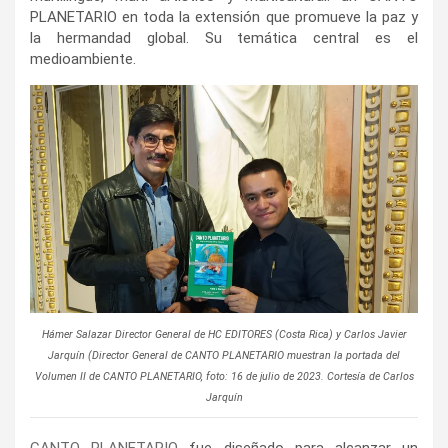
PLANETARIO en toda la extensión que promueve la paz y
la hermandad global. Su temática central es el
medioambiente.
Hámer Salazar Director General de HC EDITORES (Costa Rica) y Carlos Javier
Jarquín (Director General de CANTO PLANETARIO muestran la portada del
Volumen II de CANTO PLANETARIO, foto: 16 de julio de 2023. Cortesía de Carlos
Jarquín
CANTO PLANETARIO
fue diseñado para alcanzar un