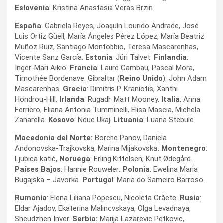
Eslovenia
: Kristina Anastasia Veras Brzin.
España
: Gabriela Reyes, Joaquín Lourido Andrade, José
Luis Ortiz Güell, María Ángeles Pérez López, María Beatriz
Muñoz Ruiz, Santiago Montobbio, Teresa Mascarenhas,
Vicente Sanz García.
Estonia
: Jüri Talvet.
Finlandia
:
Inger-Mari Aikio.
Francia
: Laure Cambau, Pascal Mora,
Timothée Bordenave. Gibraltar (
Reino Unido
): John Adam
Mascarenhas.
Grecia
: Dimitris P. Kraniotis, Xanthi
Hondrou-Hill.
Irlanda
: Rugadh Matt Mooney.
Italia
: Anna
Ferriero, Eliana Antonia Tumminelli, Elisa Mascia, Michela
Zanarella.
Kosovo
: Ndue Ukaj.
Lituania
: Luana Stebule.
Macedonia del Norte:
Borche Panov, Daniela
Andonovska-Trajkovska, Marina Mijakovska
. Montenegro
:
Ljubica katić,
Noruega
: Erling Kittelsen, Knut Ødegård.
Países Bajos
: Hannie Rouweler
. Polonia
: Ewelina Maria
Bugajska – Javorka.
Portugal
: Maria do Sameiro Barroso.
Rumanía
: Elena Liliana Popescu, Nicoleta Crăete.
Rusia
:
Eldar Ajadov, Ekaterina Malinovskaya, Olga Levadnaya,
Sheudzhen Inver.
Serbia:
Marija Lazarevic Petkovic,