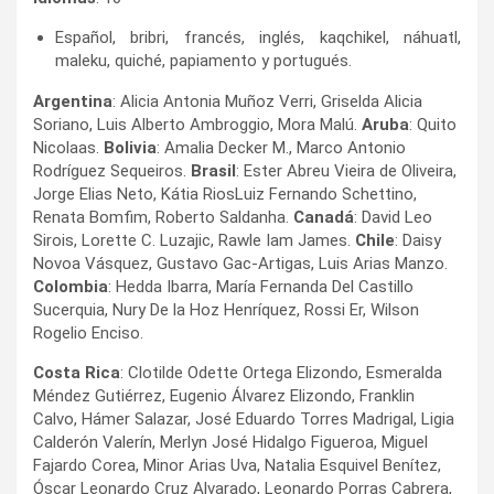
Español, bribri, francés, inglés, kaqchikel, náhuatl,
maleku, quiché, papiamento y portugués.
Argentina
: Alicia Antonia Muñoz Verri, Griselda Alicia
Soriano, Luis Alberto Ambroggio, Mora Malú.
Aruba
: Quito
Nicolaas.
Bolivia
: Amalia Decker M., Marco Antonio
Rodríguez Sequeiros.
Brasil
: Ester Abreu Vieira de Oliveira,
Jorge Elias Neto, Kátia RiosLuiz Fernando Schettino,
Renata Bomfim, Roberto Saldanha.
Canadá
: David Leo
Sirois, Lorette C. Luzajic, Rawle Iam James.
Chile
: Daisy
Novoa Vásquez, Gustavo Gac-Artigas, Luis Arias Manzo.
Colombia
: Hedda Ibarra, María Fernanda Del Castillo
Sucerquia, Nury De la Hoz Henríquez, Rossi Er, Wilson
Rogelio Enciso.
Costa Rica
: Clotilde Odette Ortega Elizondo, Esmeralda
Méndez Gutiérrez, Eugenio Álvarez Elizondo, Franklin
Calvo, Hámer Salazar, José Eduardo Torres Madrigal, Ligia
Calderón Valerín, Merlyn José Hidalgo Figueroa, Miguel
Fajardo Corea, Minor Arias Uva, Natalia Esquivel Benítez,
Óscar Leonardo Cruz Alvarado, Leonardo Porras Cabrera,