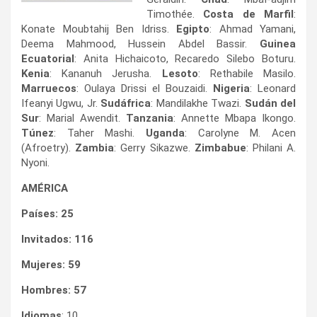
Timothée.
Costa de Marfil
:
Konate Moubtahij Ben Idriss.
Egipto
: Ahmad Yamani,
Deema Mahmood, Hussein Abdel Bassir.
Guinea
Ecuatorial
: Anita Hichaicoto, Recaredo Silebo Boturu.
Kenia
: Kananuh Jerusha.
Lesoto
: Rethabile Masilo.
Marruecos
: Oulaya Drissi el Bouzaidi.
Nigeria
: Leonard
Ifeanyi Ugwu, Jr.
Sudáfrica
: Mandilakhe Twazi.
Sudán del
Sur
: Marial Awendit.
Tanzania
: Annette Mbapa Ikongo.
Túnez
: Taher Mashi.
Uganda
: Carolyne M. Acen
(Afroetry).
Zambia
: Gerry Sikazwe.
Zimbabue
: Philani A.
Nyoni.
AMÉRICA
Países: 25
Invitados: 116
Mujeres: 59
Hombres: 57
Idiomas
: 10