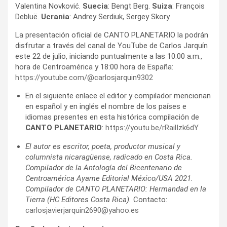
Valentina Novković.
Suecia
: Bengt Berg.
Suiza
: François
Debluë.
Ucrania
: Andrey Serdiuk, Sergey Skory.
La presentación oficial de CANTO PLANETARIO la podrán
disfrutar a través del canal de YouTube de Carlos Jarquín
este 22 de julio, iniciando puntualmente a las 10:00 a.m.,
hora de Centroamérica y 18:00 hora de España:
https://youtube.com/@carlosjarquin9302
En el siguiente enlace el editor y compilador mencionan
en español y en inglés el nombre de los países e
idiomas presentes en esta histórica compilación de
CANTO PLANETARIO
:
https://youtu.be/rRailIzk6dY
El autor es escritor, poeta, productor musical y
columnista nicaragüense, radicado en Costa Rica.
Compilador de la Antología del Bicentenario de
Centroamérica Ayame Editorial México/USA 2021.
Compilador de CANTO PLANETARIO: Hermandad en la
Tierra (HC Editores Costa Rica).
Contacto:
carlosjavierjarquin2690@yahoo.es