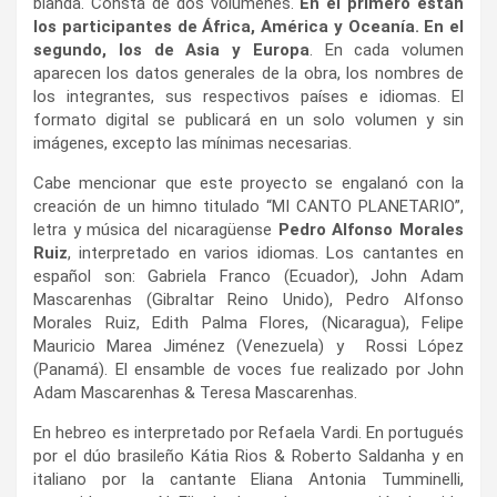
blanda. Consta de dos volúmenes.
En el primero están
los participantes de África, América y Oceanía. En el
segundo, los de Asia y Europa
. En cada volumen
aparecen los datos generales de la obra, los nombres de
los integrantes, sus respectivos países e idiomas. El
formato digital se publicará en un solo volumen y sin
imágenes, excepto las mínimas necesarias.
Cabe mencionar que este proyecto se engalanó con la
creación de un himno titulado “MI CANTO PLANETARIO”,
letra y música del nicaragüense
Pedro Alfonso Morales
Ruiz
, interpretado en varios idiomas. Los cantantes en
español son: Gabriela Franco (Ecuador), John Adam
Mascarenhas (Gibraltar Reino Unido), Pedro Alfonso
Morales Ruiz, Edith Palma Flores, (Nicaragua), Felipe
Mauricio Marea Jiménez (Venezuela) y Rossi López
(Panamá). El ensamble de voces fue realizado por John
Adam Mascarenhas & Teresa Mascarenhas.
En hebreo es interpretado por Refaela Vardi. En portugués
por el dúo brasileño Kátia Rios & Roberto Saldanha y en
italiano por la cantante Eliana Antonia Tumminelli,