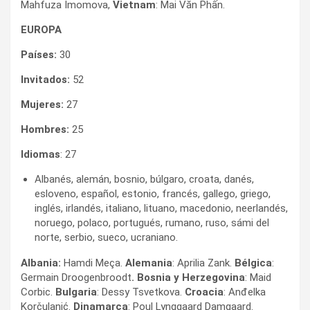
Mahfuza Imomova,
Vietnam
: Mai Văn Phấn.
EUROPA
Países:
30
Invitados:
52
Mujeres:
27
Hombres:
25
Idiomas
: 27
Albanés, alemán, bosnio, búlgaro, croata, danés,
esloveno, español, estonio, francés, gallego, griego,
inglés, irlandés, italiano, lituano, macedonio, neerlandés,
noruego, polaco, portugués, rumano, ruso, sámi del
norte, serbio, sueco, ucraniano.
Albania:
Hamdi Meça.
Alemania
: Aprilia Zank.
Bélgica
:
Germain Droogenbroodt
. Bosnia y Herzegovina
: Maid
Corbic.
Bulgaria
: Dessy Tsvetkova.
Croacia
: Anđelka
Korčulanić.
Dinamarca
: Poul Lynggaard Damgaard.