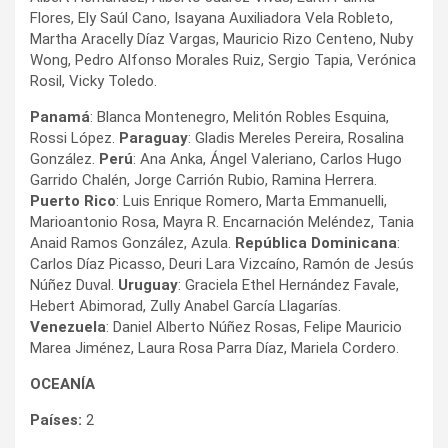
Flores, Ely Saúl Cano, Isayana Auxiliadora Vela Robleto,
Martha Aracelly Díaz Vargas, Mauricio Rizo Centeno, Nuby
Wong, Pedro Alfonso Morales Ruiz, Sergio Tapia, Verónica
Rosil, Vicky Toledo.
Panamá
: Blanca Montenegro, Melitón Robles Esquina,
Rossi López.
Paraguay
: Gladis Mereles Pereira, Rosalina
González.
Perú
: Ana Anka, Ángel Valeriano, Carlos Hugo
Garrido Chalén, Jorge Carrión Rubio, Ramina Herrera.
Puerto
Rico
: Luis Enrique Romero, Marta Emmanuelli,
Marioantonio Rosa, Mayra R. Encarnación Meléndez, Tania
Anaid Ramos González, Azula.
República Dominicana
:
Carlos Díaz Picasso, Deuri Lara Vizcaíno, Ramón de Jesús
Núñez Duval.
Uruguay
: Graciela Ethel Hernández Favale,
Hebert Abimorad, Zully Anabel García Llagarías.
Venezuela
: Daniel Alberto Núñez Rosas, Felipe Mauricio
Marea Jiménez, Laura Rosa Parra Díaz, Mariela Cordero.
OCEANÍA
Países:
2