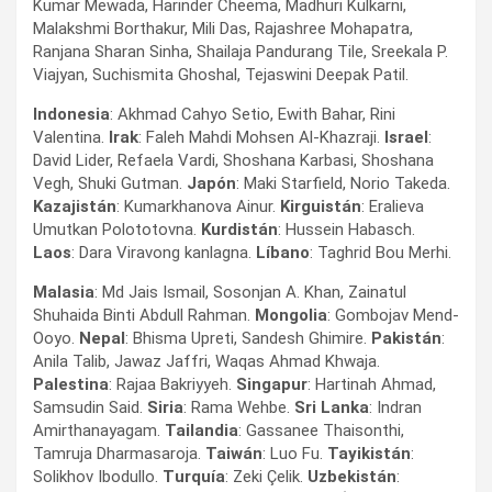
Kumar Mewada, Harinder Cheema, Madhuri Kulkarni,
Malakshmi Borthakur, Mili Das, Rajashree Mohapatra,
Ranjana Sharan Sinha, Shailaja Pandurang Tile, Sreekala P.
Viajyan, Suchismita Ghoshal, Tejaswini Deepak Patil.
Indonesia
: Akhmad Cahyo Setio, Ewith Bahar, Rini
Valentina.
Irak
: Faleh Mahdi Mohsen Al-Khazraji.
Israel
:
David Lider, Refaela Vardi, Shoshana Karbasi, Shoshana
Vegh, Shuki Gutman.
Japón
: Maki Starfield, Norio Takeda.
Kazajistán
: Kumarkhanova Ainur.
Kirguistán
: Eralieva
Umutkan Polototovna.
Kurdistán
: Hussein Habasch.
Laos
: Dara Viravong kanlagna.
Líbano
: Taghrid Bou Merhi.
Malasia
: Md Jais Ismail, Sosonjan A. Khan, Zainatul
Shuhaida Binti Abdull Rahman.
Mongolia
: Gombojav Mend-
Ooyo.
Nepal
: Bhisma Upreti, Sandesh Ghimire.
Pakistán
:
Anila Talib, Jawaz Jaffri, Waqas Ahmad Khwaja.
Palestina
: Rajaa Bakriyyeh.
Singapur
: Hartinah Ahmad,
Samsudin Said.
Siria
: Rama Wehbe.
Sri Lanka
: Indran
Amirthanayagam.
Tailandia
: Gassanee Thaisonthi,
Tamruja Dharmasaroja.
Taiwán
: Luo Fu.
Tayikistán
:
Solikhov Ibodullo.
Turquía
: Zeki Çelik.
Uzbekistán
: