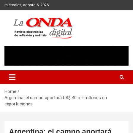
Skip
miércoles, agosto 5, 2026
to
content
Revista electronica de reflexion y analisis
Home
Argentina: el campo aportará US$ 40 mil millones en
exportaciones
Argentina: el campo aportará