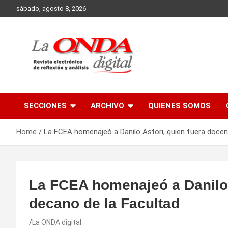
Skip
sábado, agosto 8, 2026
to
content
Revista electronica de reflexion y analisis
SECCIONES
ARCHIVO
QUIENES SOMOS
Home
La FCEA homenajeó a Danilo Astori, quien fuera docen
La FCEA homenajeó a Danilo 
decano de la Facultad
La ONDA digital