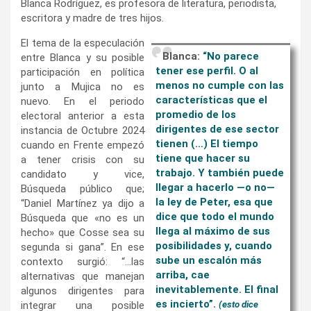
Blanca Rodríguez, es profesora de literatura, periodista,
escritora y madre de tres hijos.
El tema de la especulación
Blanca:
“No parece
entre Blanca y su posible
tener ese perfil. O al
participación en política
menos no cumple con las
junto a Mujica no es
características que el
nuevo. En el periodo
promedio de los
electoral anterior a esta
dirigentes de ese sector
instancia de Octubre 2024
tienen (…) El tiempo
cuando en Frente empezó
tiene que hacer su
a tener crisis con su
trabajo. Y también puede
candidato y vice,
llegar a hacerlo —o no—
Búsqueda público que;
la ley de Peter, esa que
“Daniel Martínez ya dijo a
dice que todo el mundo
Búsqueda que «no es un
llega al máximo de sus
hecho» que Cosse sea su
posibilidades y, cuando
segunda si gana”. En ese
sube un escalón más
contexto surgió: “…las
arriba, cae
alternativas que manejan
inevitablemente. El final
algunos dirigentes para
es incierto”.
integrar una posible
(esto dice