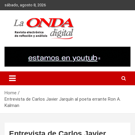
Skip
sábado, agosto 8, 2026
to
content
Revista electronica de reflexion y analisis
Home
Entrevista de Carlos Javier Jarquín al poeta errante Ron A.
Kalman
Entrevista de Carlos Javier