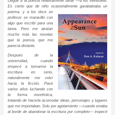
Llegué a la poesía relativamente tarde —a los veintisiete.
Es cierto que de niño ocasionalmente garabateaba un
poema,
y a los doce un
profesor se maravilló con
algo que escribí para una
tarea. Pero me atraían
mucho más las novelas
que la poesía, que me
parecía distante.
Después de la
universidad, cuando
empecé a tomarme la
escritura en serio,
naturalmente me volví
hacia la ficción. Pasé
varios años luchando con
la forma novelística,
tratando de hacerla acomodar ideas, personajes y lugares
que me importaban. Solo por agotamiento —cuando estaba
al borde de abandonar la escritura por completo— tropecé