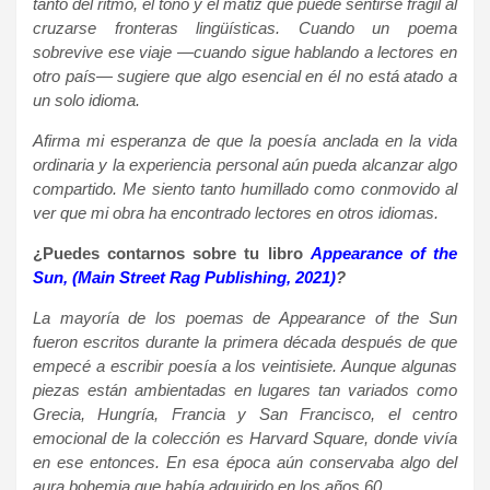
tanto del ritmo, el tono y el matiz que puede sentirse frágil al
cruzarse fronteras lingüísticas. Cuando un poema
sobrevive ese viaje —cuando sigue hablando a lectores en
otro país— sugiere que algo esencial en él no está atado a
un solo idioma.
Afirma mi esperanza de que la poesía anclada en la vida
ordinaria y la experiencia personal aún pueda alcanzar algo
compartido. Me siento tanto humillado como conmovido al
ver que mi obra ha encontrado lectores en otros idiomas.
¿Puedes contarnos sobre tu libro
Appearance of the
Sun, (Main Street Rag Publishing, 2021)
?
La mayoría de los poemas de Appearance of the Sun
fueron escritos durante la primera década después de que
empecé a escribir poesía a los veintisiete. Aunque algunas
piezas están ambientadas en lugares tan variados como
Grecia, Hungría, Francia y San Francisco, el centro
emocional de la colección es Harvard Square, donde vivía
en ese entonces. En esa época aún conservaba algo del
aura bohemia que había adquirido en los años 60.