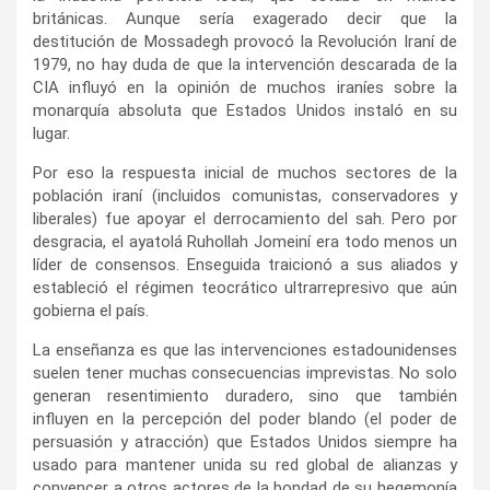
británicas. Aunque sería exagerado decir que la
destitución de Mossadegh provocó la Revolución Iraní de
1979, no hay duda de que la intervención descarada de la
CIA influyó en la opinión de muchos iraníes sobre la
monarquía absoluta que Estados Unidos instaló en su
lugar.
Por eso la respuesta inicial de muchos sectores de la
población iraní (incluidos comunistas, conservadores y
liberales) fue apoyar el derrocamiento del sah. Pero por
desgracia, el ayatolá Ruhollah Jomeiní era todo menos un
líder de consensos. Enseguida traicionó a sus aliados y
estableció el régimen teocrático ultrarrepresivo que aún
gobierna el país.
La enseñanza es que las intervenciones estadounidenses
suelen tener muchas consecuencias imprevistas. No solo
generan resentimiento duradero, sino que también
influyen en la percepción del poder blando (el poder de
persuasión y atracción) que Estados Unidos siempre ha
usado para mantener unida su red global de alianzas y
convencer a otros actores de la bondad de su hegemonía