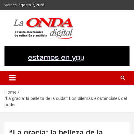
Skip
viernes, agosto 7, 2026
to
content
Revista electronica de reflexion y analisis
Home
“La gracia: la belleza de la duda”: Los dilemas existenciales del
poder
“La gracia: la belleza de la