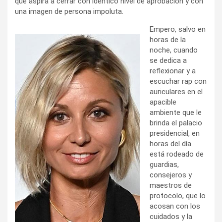
que aspira a cerrar con idéntico nivel de aprobación y con
una imagen de persona impoluta.
Empero, salvo en
horas de la
noche, cuando
se dedica a
reflexionar y a
escuchar rap con
auriculares en el
apacible
ambiente que le
brinda el palacio
presidencial, en
horas del día
está rodeado de
guardias,
consejeros y
maestros de
protocolo, que lo
acosan con los
cuidados y la