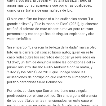
caen a sus pies, la desean y hasta la idealizan, pero la
aman más por su apariencia que por otras cualidades,
como si se tratara de una muñeca de lujo.
Si bien este film no impactó a las audiencias como “La
grande belleza” y “Fue la mano de Dios” (2021), igualmente
ratificó el talento de este cineasta mayor para retratar
personajes y escenografías de singular esplendor y alto
valor simbólico.
Sin embargo, “La gracia: la belleza de la duda” marca otro
hito en la carrera del conceptuoso autor, quien en este
caso redescubre los secretos del poder ya revelados en
“El divo”, un film de denuncia sobre las conexiones del ex
primer ministro italiano Giulio Andreotti con la mafia, y
“Silvio (y los otros), de 2018, que indaga sobre las
acusaciones de corrupción que enfrentó el magnate y
político derechista Silvio Berlusconi.
Por ende, es claro que Sorrentino tiene una singular
predilección por el cine político. Sin embargo, a diferencia
de los dos títulos antes mencionados, en este caso el
protagonista es un gobernante de ficción, que funge nada