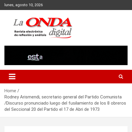
Skip
lunes, agosto 10, 2026
to
content
Revista electronica de reflexion y analisis
Home
Rodney Arismendi, secretario general del Partido Comunista
/Discurso pronunciado luego del fusilamiento de los 8 obreros
del Seccional 20 del Partido el 17 de Abri de 1973