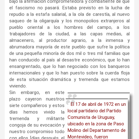
bajo la afirmación comprometedora y combatiente de que
el fascismo no pasará. Estaba previsto en la lucha de
repudio a la estafa salarial, a la ola de carestía, al nuevo
saqueo de la oligarquía y los monopolios extranjeros al
pueblo oriental a los hombres del campo, a los
trabajadores de la ciudad, a las capas medias, al
almacenero, al productor agrario, a la inmensa y
abrumadora mayoría de este pueblo que sufre la política
de una pequeña minoría de dos mil o tres mil familias que
han conducido al país al desastre económico, que lo han
ensangrentado, que lo han negociado con los banqueros
internacionales y que lo han puesto sobre la cuerda floja
de esta situación dramática y tremenda que estamos
viviendo.
Sin embargo, en este
plazo cayeron nuestros
El 17 de abril de 1972 en un
siete compañeros y estos
local partidario del Partido
días hemos vivido la
Comunista de Uruguay,
tremenda y militante
ubicado en la zona de Paso
congoja de su evocación y
Molino del Departamento de
nuestro compromiso todo
Montevideo, fueron
con ellos [días después, el