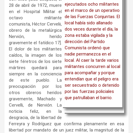
ejecutados ocho militantes
28 de abril de 1972, muere
en el marco de un operativo
en el Hospital Militar el
de las Fuerzas Conjuntas. El
octavo militante
local había sido allanado
comunista, Héctor Cervelii,
dos veces durante el día, la
obrero de la metalúrgica
zona estaba vigilada y la
Nervión, herido
dirección del Partido
gravemente el fatídico 17].
Comunista ordenó que
El dolor de los militantes
nadie permanezca en el
caídos, la imagen de los
local. Al caer la tarde varios
siete féretros de los siete
militantes concurren al local
mártires quedará para
para acompañar y porque
siempre en la conciencia
entendían que el peligro era
de este pueblo. La
ser secuestrado o detenido
preocupación por los
por las fuerzas policiales
otros obreros heridos
que patrullaban el barrio.
gravemente, Machado y
Cervelli, de Nervión. La
noticia feliz, en la
desgracia, de la libertad de
Ferreyra y Rodríguez que confirma plenamente en esa
libertad por mandato de un juez militar, la magnitud de la