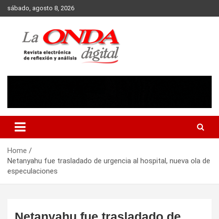
Skip
sábado, agosto 8, 2026
to
content
Revista electronica de reflexion y analisis
Home
Netanyahu fue trasladado de urgencia al hospital, nueva ola de
especulaciones
Netanyahu fue trasladado de