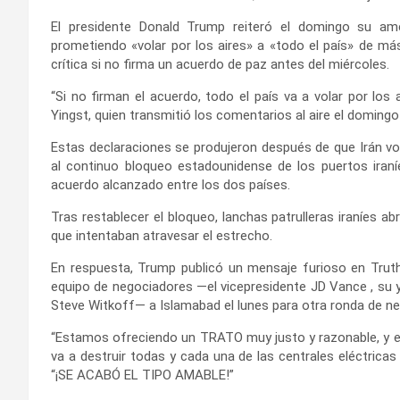
El presidente Donald Trump reiteró el domingo su am
prometiendo «volar por los aires» a «todo el país» de más
crítica si no firma un acuerdo de paz antes del miércoles.
“Si no firman el acuerdo, todo el país va a volar por los
Yingst, quien transmitió los comentarios al aire el doming
Estas declaraciones se produjeron después de que Irán vo
al continuo bloqueo estadounidense de los puertos iraníe
acuerdo alcanzado entre los dos países.
Tras restablecer el bloqueo, lanchas patrulleras iraníes 
que intentaban atravesar el estrecho.
En respuesta, Trump publicó un mensaje furioso en Truth
equipo de negociadores —el vicepresidente JD Vance , su y
Steve Witkoff— a Islamabad el lunes para otra ronda de n
“Estamos ofreciendo un TRATO muy justo y razonable, y es
va a destruir todas y cada una de las centrales eléctricas
“¡SE ACABÓ EL TIPO AMABLE!”