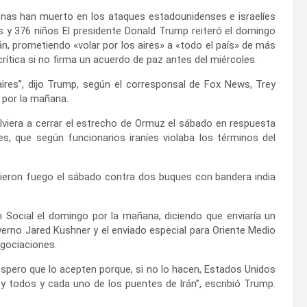
sonas han muerto en los ataques estadounidenses e israelíes
es y 376 niños El presidente Donald Trump reiteró el domingo
n, prometiendo «volar por los aires» a «todo el país» de más
crítica si no firma un acuerdo de paz antes del miércoles.
 aires”, dijo Trump, según el corresponsal de Fox News, Trey
o por la mañana.
lviera a cerrar el estrecho de Ormuz el sábado en respuesta
s, que según funcionarios iraníes violaba los términos del
abrieron fuego el sábado contra dos buques con bandera india
 Social el domingo por la mañana, diciendo que enviaría un
erno Jared Kushner y el enviado especial para Oriente Medio
egociaciones.
pero que lo acepten porque, si no lo hacen, Estados Unidos
 y todos y cada uno de los puentes de Irán”, escribió Trump.