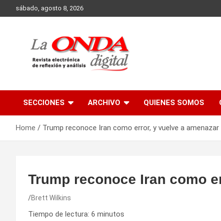
Skip
sábado, agosto 8, 2026
to
content
Revista electronica de reflexion y analisis
SECCIONES
ARCHIVO
QUIENES SOMOS
Home
Trump reconoce Iran como error, y vuelve a amenazar
Trump reconoce Iran como er
Brett Wilkins
Tiempo de lectura:
6
minutos