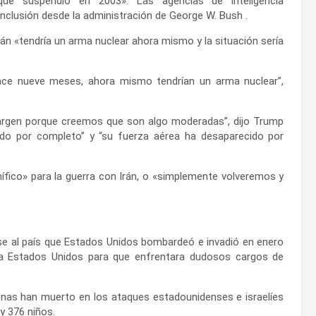
ue suspendió en 2003». Las agencias de inteligencia
clusión desde la administración de George W. Bush .
n «tendría un arma nuclear ahora mismo y la situación sería
ce nueve meses, ahora mismo tendrían un arma nuclear”,
argen porque creemos que son algo moderadas”, dijo Trump
do por completo” y “su fuerza aérea ha desaparecido por
ífico» para la guerra con Irán, o «simplemente volveremos y
ose al país que Estados Unidos bombardeó e invadió en enero
o a Estados Unidos para que enfrentara dudosos cargos de
sonas han muerto en los ataques estadounidenses e israelíes
y 376 niños.