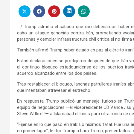
/ Trump admitió el sábado que «no deberíamos haber est
cabo un ataque genocida contra Irán, prometiendo «volar
personas y demoler infraestructura civil crítica si no firm
También afirmó Trump haber dejado en paz al ejército iraní
Estas declaraciones se produjeron después de que Irán vo
al continuo bloqueo estadounidense de los puertos iraníe
acuerdo alcanzado entre los dos países.
Tras restablecer el bloqueo, lanchas patrulleras iraníes 
que intentaban atravesar el estrecho.
En respuesta, Trump publicó un mensaje furioso en Truth
equipo de negociadores —el vicepresidente JD Vance , su y
Steve Witkoff— a Islamabad el lunes para otra ronda de n
“Fíjense en lo que pasó en Irak. Lo hicimos fatal. Fue una a
en primer lugar”, le dijo Trump a Lara Trump, presentadora