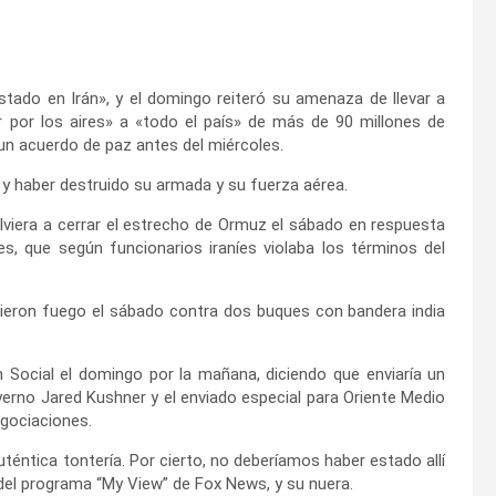
ado en Irán», y el domingo reiteró su amenaza de llevar a
 por los aires» a «todo el país» de más de 90 millones de
a un acuerdo de paz antes del miércoles.
 y haber destruido su armada y su fuerza aérea.
lviera a cerrar el estrecho de Ormuz el sábado en respuesta
s, que según funcionarios iraníes violaba los términos del
abrieron fuego el sábado contra dos buques con bandera india
 Social el domingo por la mañana, diciendo que enviaría un
erno Jared Kushner y el enviado especial para Oriente Medio
egociaciones.
uténtica tontería. Por cierto, no deberíamos haber estado allí
 del programa “My View” de Fox News, y su nuera.