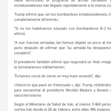
había autorizado el programa de armas nucleares q
estadounidenses han llegado repetidamente a la misma con
Trump afirmó que, sin los bombardeos estadounidenses, Irá
completamente diferente».
“Si no los hubiéramos atacado con bombarderos B-2 ha
afirmó.
“A sus fuerzas armadas, las hemos dejado un poco al m
justo después de afirmar que “su armada ha desapareci
completo”.
El presidente también afirmó que negociará un final «magn
la terminaremos militarmente».
“Estamos cerca de cerrar un muy buen acuerdo”, dijo.
«Vieron lo que pasó en Venezuela «, dijo Trump, refiriénd
para secuestrar al presidente Nicolás Maduro y llevarl
narcoterrorismo.
Según el Ministerio de Salud de Irán, al menos 3.468 per
contra Irán desde el 28 de febrero, entre ellas 496 mujeres 