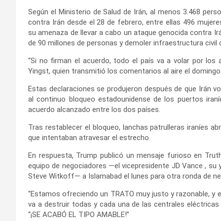
Según el Ministerio de Salud de Irán, al menos 3.468 per
contra Irán desde el 28 de febrero, entre ellas 496 mujer
su amenaza de llevar a cabo un ataque genocida contra Irá
de 90 millones de personas y demoler infraestructura civil 
“Si no firman el acuerdo, todo el país va a volar por los
Yingst, quien transmitió los comentarios al aire el doming
Estas declaraciones se produjeron después de que Irán vo
al continuo bloqueo estadounidense de los puertos iraníe
acuerdo alcanzado entre los dos países.
Tras restablecer el bloqueo, lanchas patrulleras iraníes 
que intentaban atravesar el estrecho.
En respuesta, Trump publicó un mensaje furioso en Truth
equipo de negociadores —el vicepresidente JD Vance , su y
Steve Witkoff— a Islamabad el lunes para otra ronda de n
“Estamos ofreciendo un TRATO muy justo y razonable, y es
va a destruir todas y cada una de las centrales eléctricas
“¡SE ACABÓ EL TIPO AMABLE!”