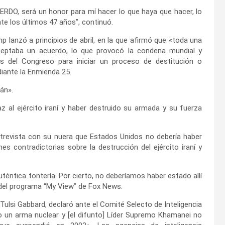
UERDO, será un honor para mí hacer lo que haya que hacer, lo
te los últimos 47 años”, continuó.
 lanzó a principios de abril, en la que afirmó que «toda una
 aceptaba un acuerdo, lo que provocó la condena mundial y
 del Congreso para iniciar un proceso de destitución o
diante la Enmienda 25.
án».
 al ejército iraní y haber destruido su armada y su fuerza
ntrevista con su nuera que Estados Unidos no debería haber
es contradictorias sobre la destrucción del ejército iraní y
uténtica tontería. Por cierto, no deberíamos haber estado allí
a del programa “My View” de Fox News.
Tulsi Gabbard, declaró ante el Comité Selecto de Inteligencia
 un arma nuclear y [el difunto] Líder Supremo Khamanei no