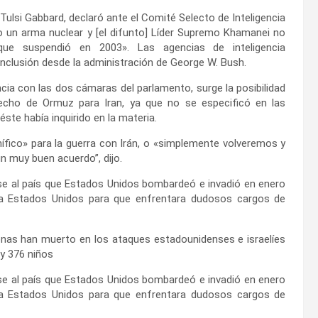
Tulsi Gabbard, declaró ante el Comité Selecto de Inteligencia
 un arma nuclear y [el difunto] Líder Supremo Khamanei no
ue suspendió en 2003». Las agencias de inteligencia
clusión desde la administración de George W. Bush.
cia con las dos cámaras del parlamento, surge la posibilidad
recho de Ormuz para Iran, ya que no se especificó en las
éste había inquirido en la materia.
ífico» para la guerra con Irán, o «simplemente volveremos y
n muy buen acuerdo”, dijo.
ose al país que Estados Unidos bombardeó e invadió en enero
o a Estados Unidos para que enfrentara dudosos cargos de
sonas han muerto en los ataques estadounidenses e israelíes
 y 376 niños
ose al país que Estados Unidos bombardeó e invadió en enero
o a Estados Unidos para que enfrentara dudosos cargos de