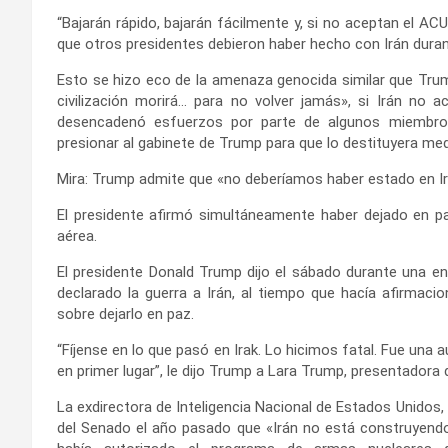
“Bajarán rápido, bajarán fácilmente y, si no aceptan el AC
que otros presidentes debieron haber hecho con Irán duran
Esto se hizo eco de la amenaza genocida similar que Trump
civilización morirá… para no volver jamás», si Irán no
desencadenó esfuerzos por parte de algunos miembros
presionar al gabinete de Trump para que lo destituyera me
Mira: Trump admite que «no deberíamos haber estado en Ir
El presidente afirmó simultáneamente haber dejado en paz
aérea.
El presidente Donald Trump dijo el sábado durante una e
declarado la guerra a Irán, al tiempo que hacía afirmacion
sobre dejarlo en paz.
“Fíjense en lo que pasó en Irak. Lo hicimos fatal. Fue una a
en primer lugar”, le dijo Trump a Lara Trump, presentador
La exdirectora de Inteligencia Nacional de Estados Unidos, 
del Senado el año pasado que «Irán no está construyendo