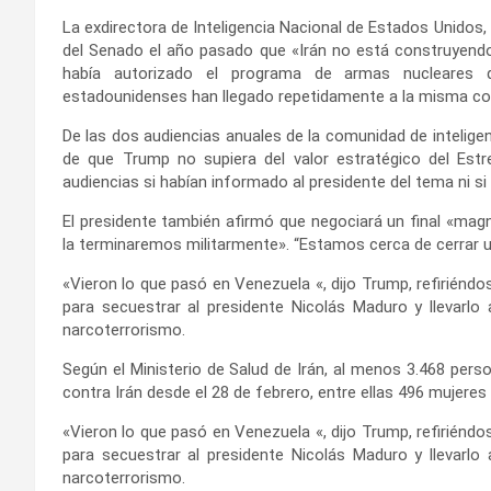
La exdirectora de Inteligencia Nacional de Estados Unidos, 
del Senado el año pasado que «Irán no está construyendo
había autorizado el programa de armas nucleares q
estadounidenses han llegado repetidamente a la misma con
De las dos audiencias anuales de la comunidad de inteligen
de que Trump no supiera del valor estratégico del Est
audiencias si habían informado al presidente del tema ni si 
El presidente también afirmó que negociará un final «magn
la terminaremos militarmente». “Estamos cerca de cerrar u
«Vieron lo que pasó en Venezuela «, dijo Trump, refiriénd
para secuestrar al presidente Nicolás Maduro y llevarl
narcoterrorismo.
Según el Ministerio de Salud de Irán, al menos 3.468 per
contra Irán desde el 28 de febrero, entre ellas 496 mujeres
«Vieron lo que pasó en Venezuela «, dijo Trump, refiriénd
para secuestrar al presidente Nicolás Maduro y llevarl
narcoterrorismo.