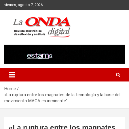
Skip
viernes, agosto 7, 2026
to
content
Revista electronica de reflexion y analisis
Home
«La ruptura entre los magnates de la tecnología y la base del
movimiento MAGA es inminente”
«La ruptura entre los magnates