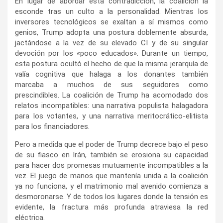
En lugar de abordar esta contradicción, la coalición la
esconde tras un culto a la personalidad. Mientras los
inversores tecnológicos se exaltan a sí mismos como
genios, Trump adopta una postura doblemente absurda,
jactándose a la vez de su elevado CI y de su singular
devoción por los «poco educados». Durante un tiempo,
esta postura ocultó el hecho de que la misma jerarquía de
valía cognitiva que halaga a los donantes también
marcaba a muchos de sus seguidores como
prescindibles. La coalición de Trump ha acomodado dos
relatos incompatibles: una narrativa populista halagadora
para los votantes, y una narrativa meritocrático-elitista
para los financiadores.
Pero a medida que el poder de Trump decrece bajo el peso
de su fiasco en Irán, también se erosiona su capacidad
para hacer dos promesas mutuamente incompatibles a la
vez. El juego de manos que mantenía unida a la coalición
ya no funciona, y el matrimonio mal avenido comienza a
desmoronarse. Y de todos los lugares donde la tensión es
evidente, la fractura más profunda atraviesa la red
eléctrica.