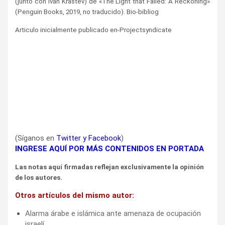
(junto con Ivan Krastev) de «The Light that Failed: A Reckoning»
(Penguin Books, 2019, no traducido). Bio-bibliog
Articulo inicialmente publicado en-Projectsyndicate
(Síganos en
Twitter
y
Facebook
)
INGRESE AQUÍ POR MÁS CONTENIDOS EN PORTADA
Las notas aquí firmadas reflejan exclusivamente la opinión
de los autores.
Otros artículos del mismo autor:
Alarma árabe e islámica ante amenaza de ocupación
israelí