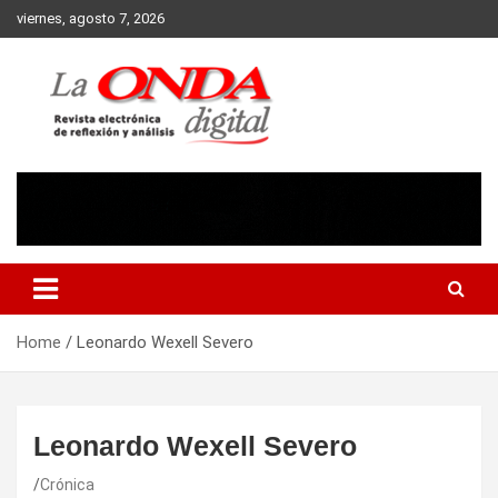
Skip
viernes, agosto 7, 2026
to
content
Revista electronica de reflexion y analisis
Home
Leonardo Wexell Severo
Leonardo Wexell Severo
Crónica