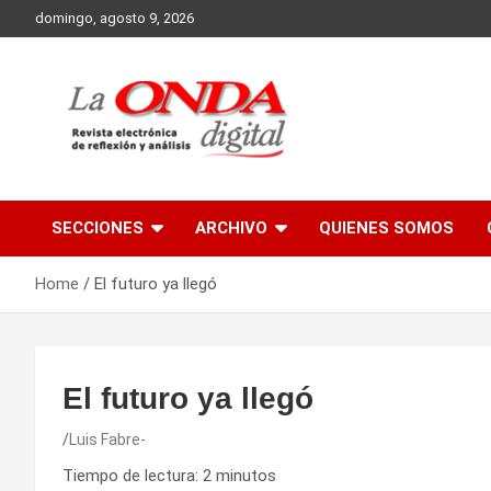
Skip
domingo, agosto 9, 2026
to
content
Revista electronica de reflexion y analisis
SECCIONES
ARCHIVO
QUIENES SOMOS
Home
El futuro ya llegó
El futuro ya llegó
Luis Fabre-
Tiempo de lectura:
2
minutos