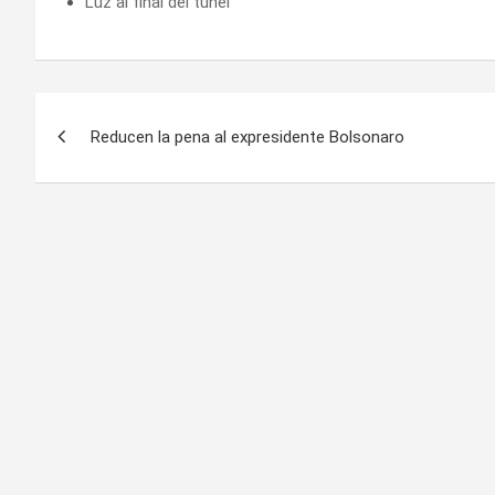
Luz al final del túnel
Navegación
Reducen la pena al expresidente Bolsonaro
de
entradas