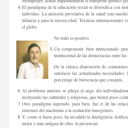
Montpellier, donde implementaron el transporte público gra
El paradigma de la educación social se diversifica con inst
individuo. La atención preventiva de la salud está mucho 
infancia y para la tercera edad. Técnicas internacionales v
el globo.
No todo es positivo
Un componente bien intencionado pero 
institucional de las democracias entre las 
De la clásica disposición de comisiones
satisfacer las actualizadas necesidades
porcentaje de burocracia que conspira.
Al problema anterior se pliega el auge del individualis
incluyendo las culturales y religiosas, que tienen poco cont
Otro paradigma superado, para bien, fue el de las relac
extremos del machismo a la exaltación transgénero.
Y, como si fuera poco, ha invadido la Inteligencia Artific
mejor y más antigua de ellas: la presencial.