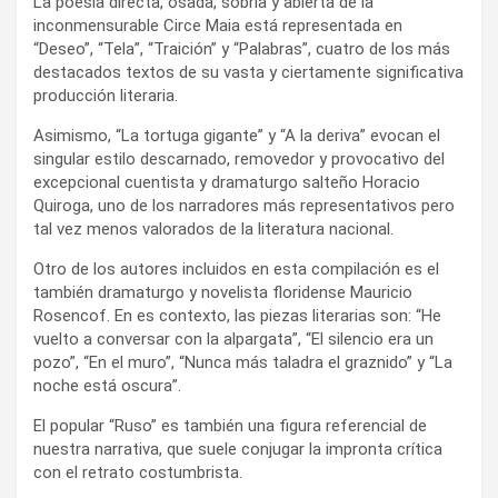
La poesía directa, osada, sobria y abierta de la
inconmensurable Circe Maia está representada en
“Deseo”, “Tela”, “Traición” y “Palabras”, cuatro de los más
destacados textos de su vasta y ciertamente significativa
producción literaria.
Asimismo, “La tortuga gigante” y “A la deriva” evocan el
singular estilo descarnado, removedor y provocativo del
excepcional cuentista y dramaturgo salteño Horacio
Quiroga, uno de los narradores más representativos pero
tal vez menos valorados de la literatura nacional.
Otro de los autores incluidos en esta compilación es el
también dramaturgo y novelista floridense Mauricio
Rosencof. En es contexto, las piezas literarias son: “He
vuelto a conversar con la alpargata”, “El silencio era un
pozo”, “En el muro”, “Nunca más taladra el graznido” y “La
noche está oscura”.
El popular “Ruso” es también una figura referencial de
nuestra narrativa, que suele conjugar la impronta crítica
con el retrato costumbrista.