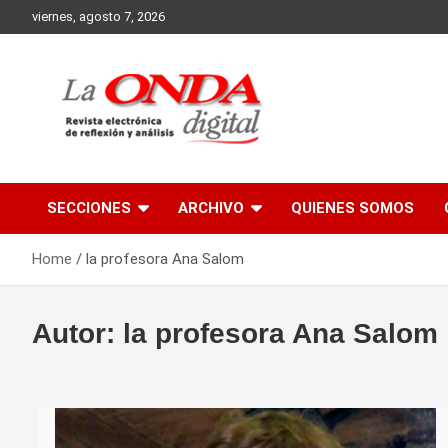
Skip
viernes, agosto 7, 2026
to
content
Revista electronica de reflexion y analisis
SECCIONES
ARCHIVO
QUIENES SOMOS
Home
la profesora Ana Salom
Autor:
la profesora Ana Salom