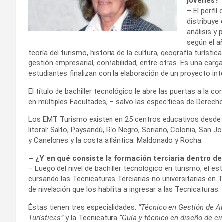
jóvenes?
– El perfil
distribuye
análisis y 
según el a
teoría del turismo, historia de la cultura, geografía turístic
gestión empresarial, contabilidad, entre otras. Es una car
estudiantes finalizan con la elaboración de un proyecto inte
El título de bachiller tecnológico le abre las puertas a la c
en múltiples Facultades, – salvo las específicas de Derecho,
Los EMT. Turismo existen en 25 centros educativos desde lo
litoral: Salto, Paysandú, Río Negro, Soriano, Colonia, San Jo
y Canelones y la costa atlántica: Maldonado y Rocha.
– ¿Y en qué consiste la formación terciaria dentro d
– Luego del nivel de bachiller tecnológico en turismo, el est
cursando las Tecnicaturas Terciarias no universitarias en 
de nivelación que los habilita a ingresar a las Tecnicaturas.
Éstas tienen tres especialidades:
“Técnico en Gestión de A
Turísticas”
y la Tecnicatura
“Guía y técnico en diseño de cir