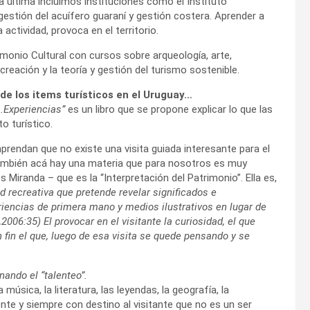
ta última incluimos instituciones como el Instituto
 gestión del acuífero guaraní y gestión costera. Aprender a
actividad, provoca en el territorio.
imonio Cultural con cursos sobre arqueología, arte,
creación y la teoría y gestión del turismo sostenible.
 de los items turísticos en el Uruguay…
s.Experiencias”
es un libro que se propone explicar lo que las
o turístico.
prendan que no existe una visita guiada interesante para el
 también acá hay una materia que para nosotros es muy
 Miranda – que es la “Interpretación del Patrimonio”. Ella es,
d recreativa que pretende revelar significados e
eriencias de primera mano y medios ilustrativos en lugar de
006:35) El provocar en el visitante la curiosidad, el que
 fin el que, luego de esa visita se quede pensando y se
nando el “talenteo”.
úsica, la literatura, las leyendas, la geografía, la
nte y siempre con destino al visitante que no es un ser