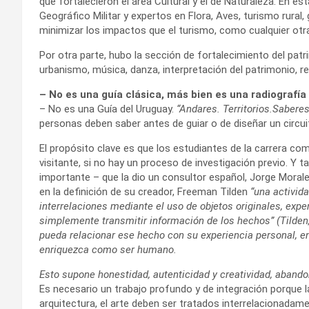
que fortalecieron el área Cultural y el de Naturaleza. En es
Geográfico Militar y expertos en Flora, Aves, turismo rural,
minimizar los impactos que el turismo, como cualquier otra 
Por otra parte, hubo la sección de fortalecimiento del patr
urbanismo, música, danza, interpretación del patrimonio, re
– No es una guía clásica, más bien es una radiografía
– No es una Guía del Uruguay.
“Andares. Territorios.Sabere
personas deben saber antes de guiar o de diseñar un circuit
El propósito clave es que los estudiantes de la carrera com
visitante, si no hay un proceso de investigación previo. Y
importante – que la dio un consultor español, Jorge Morales
en la definición de su creador, Freeman Tilden
“una activida
interrelaciones mediante el uso de objetos originales, exp
simplemente transmitir información de los hechos” (Tilden,2
pueda relacionar ese hecho con su experiencia personal, en
enriquezca como ser humano.
Esto supone honestidad, autenticidad y creatividad, abando
Es necesario un trabajo profundo y de integración porque la m
arquitectura, el arte deben ser tratados interrelacionadame