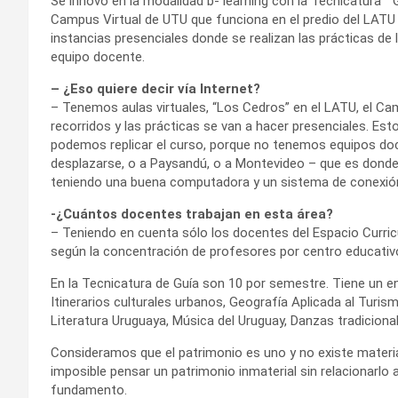
Se innovó en la modalidad b- learning con la Tecnicatura “ G
Campus Virtual de UTU que funciona en el predio del LATU
instancias presenciales donde se realizan las prácticas de l
equipo docente.
– ¿Eso quiere decir vía Internet?
– Tenemos aulas virtuales, “Los Cedros” en el LATU, el Cam
recorridos y las prácticas se van a hacer presenciales. E
podemos replicar el curso, porque no tenemos equipos doce
desplazarse, o a Paysandú, o a Montevideo – que es donde
teniendo una buena computadora y un sistema de conexión q
-¿Cuántos docentes trabajan en esta área?
– Teniendo en cuenta sólo los docentes del Espacio Curric
según la concentración de profesores por centro educativ
En la Tecnicatura de Guía son 10 por semestre. Tiene un enf
Itinerarios culturales urbanos, Geografía Aplicada al Turis
Literatura Uruguaya, Música del Uruguay, Danzas tradiciona
Consideramos que el patrimonio es uno y no existe materiali
imposible pensar un patrimonio inmaterial sin relacionarlo 
fundamento.