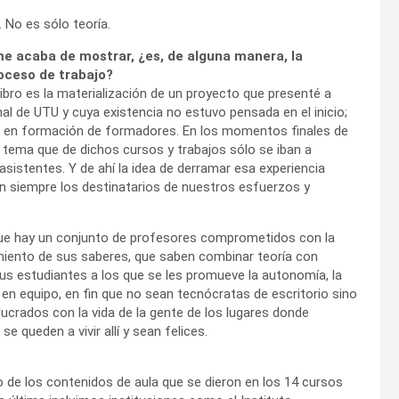
No es sólo teoría.
me acaba de mostrar, ¿es, de alguna manera, la
oceso de trabajo?
ibro es la materialización de un proyecto que presenté a
onal de UTU y cuya existencia no estuvo pensada en el inicio;
ía en formación de formadores. En los momentos finales de
 tema que de dichos cursos y trabajos sólo se iban a
asistentes. Y de ahí la idea de derramar esa experiencia
n siempre los destinatarios de nuestros esfuerzos y
que hay un conjunto de profesores comprometidos con la
miento de sus saberes, que saben combinar teoría con
sus estudiantes a los que se les promueve la autonomía, la
r en equipo, en fin que no sean tecnócratas de escritorio sino
lucrados con la vida de la gente de los lugares donde
e queden a vivir allí y sean felices.
io de los contenidos de aula que se dieron en los 14 cursos