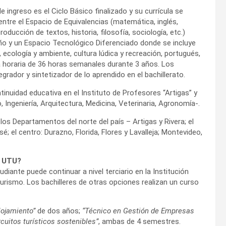
 de ingreso es el Ciclo Básico finalizado y su currícula se
 entre el Espacio de Equivalencias (matemática, inglés,
producción de textos, historia, filosofía, sociología, etc.)
ño y un Espacio Tecnológico Diferenciado donde se incluye
a, ecología y ambiente, cultura lúdica y recreación, portugués,
ga horaria de 36 horas semanales durante 3 años. Los
grador y sintetizador de lo aprendido en el bachillerato.
ontinuidad educativa en el Instituto de Profesores “Artigas” y
 Ingeniería, Arquitectura, Medicina, Veterinaria, Agronomía-.
s Departamentos del norte del país – Artigas y Rivera; el
sé; el centro: Durazno, Florida, Flores y Lavalleja; Montevideo,
e UTU?
udiante puede continuar a nivel terciario en la Institución
Turismo. Los bachilleres de otras opciones realizan un curso
lojamiento”
de dos años;
“Técnico en Gestión de Empresas
cuitos turísticos sostenibles”
, ambas de 4 semestres.