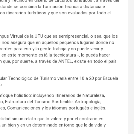
uía y Técnico en diseño de circuitos turísticos”, a través del
 donde se combina la formación teórica a distancia e
os itinerarios turísticos y que son evaluadas por todo el
pus Virtual de la UTU que es semipresencial, o sea, que los
sto nos asegura que en aquellos pequeños lugares donde no
ntes para eso y la gente trabaja y no puede venir y
 en este momento está la tecnicatura -, lo pueda hacer
ue, por suerte, a través de ANTEL, existe en todo el país.
ular Tecnológico de Turismo varía entre 10 a 20 por Escuela
o.
oque holístico: incluyendo Itinerarios de Naturaleza,
mo, Estructura del Turismo Sostenible, Antropología,
les, Comunicaciones y los idiomas portugués e inglés.
dad sin un relato que lo valore y por el contrario es
a un bien y en un determinado entorno que le da vida y