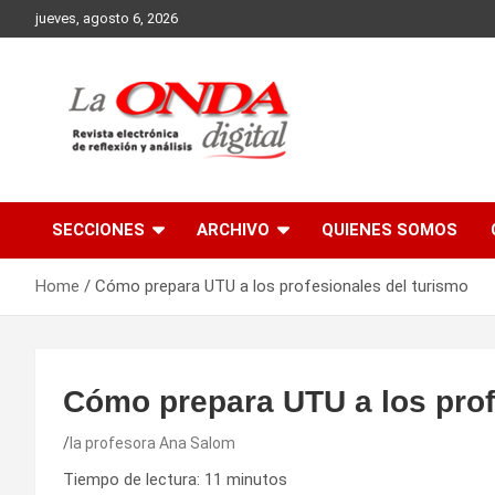
Skip
jueves, agosto 6, 2026
to
content
Revista electronica de reflexion y analisis
SECCIONES
ARCHIVO
QUIENES SOMOS
Home
Cómo prepara UTU a los profesionales del turismo
Cómo prepara UTU a los prof
la profesora Ana Salom
Tiempo de lectura:
11
minutos