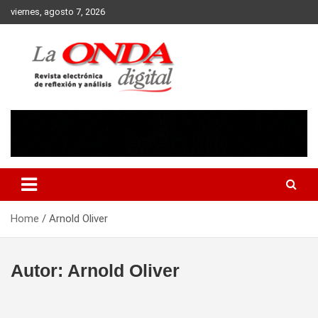
Skip
viernes, agosto 7, 2026
to
content
Revista electronica de reflexion y analisis
Home
Arnold Oliver
Autor:
Arnold Oliver