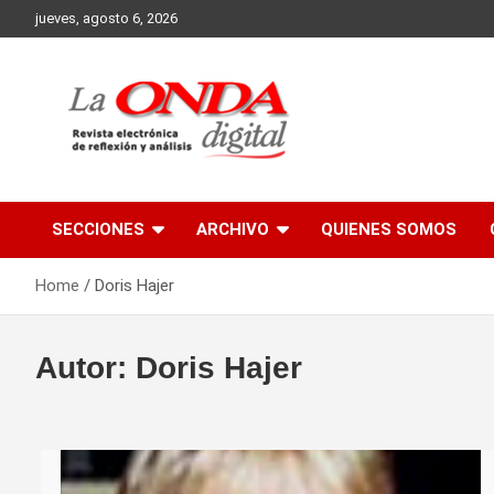
Skip
jueves, agosto 6, 2026
to
content
Revista electronica de reflexion y analisis
SECCIONES
ARCHIVO
QUIENES SOMOS
Home
Doris Hajer
Autor:
Doris Hajer