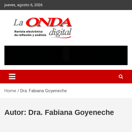
Skip
jueves, agosto 6, 2026
to
content
Revista electronica de reflexion y analisis
Home
Dra. Fabiana Goyeneche
Autor:
Dra. Fabiana Goyeneche