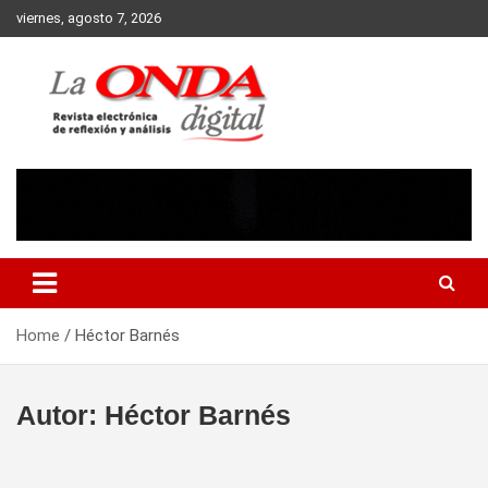
Skip
viernes, agosto 7, 2026
to
content
Revista electronica de reflexion y analisis
Home
Héctor Barnés
Autor:
Héctor Barnés