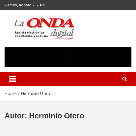
Skip
viernes, agosto 7, 2026
to
content
Revista electronica de reflexion y analisis
Home
Herminio Otero
Autor:
Herminio Otero