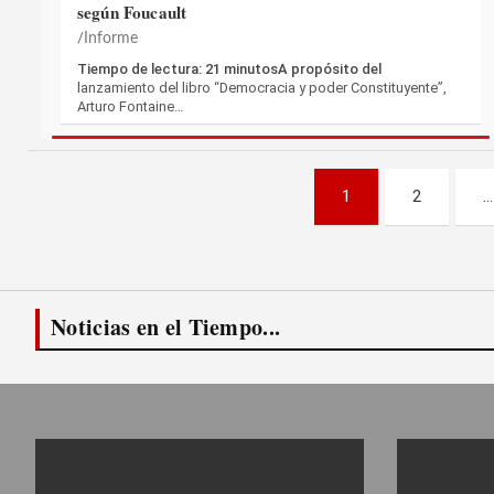
según Foucault
Informe
Tiempo de lectura: 21 minutosA propósito del
lanzamiento del libro “Democracia y poder Constituyente”,
Arturo Fontaine…
Paginación
1
2
…
de
entradas
Noticias en el Tiempo...