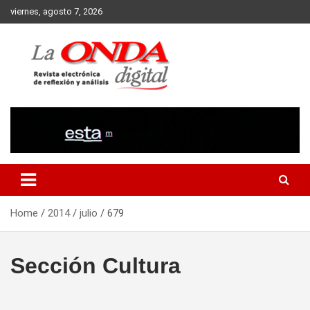
Skip
viernes, agosto 7, 2026
to
content
Revista electronica de reflexion y analisis
Home
2014
julio
679