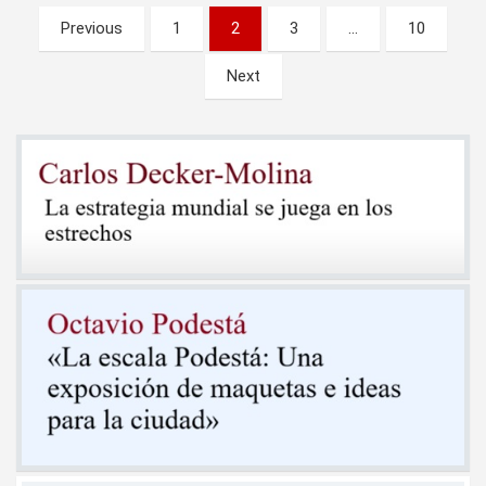
Paginación
Previous
1
2
3
…
10
de
Next
entradas