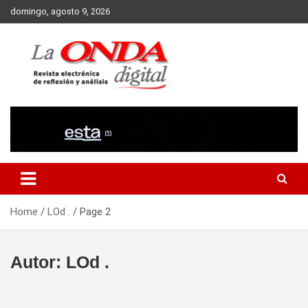
Skip
domingo, agosto 9, 2026
to
content
Revista electronica de reflexion y analisis
Home
LOd .
Page 2
Autor:
LOd .