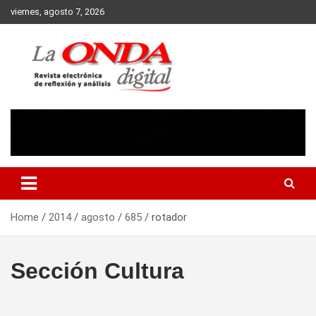
Skip
viernes, agosto 7, 2026
to
content
Revista electronica de reflexion y analisis
Home
2014
agosto
685
rotador