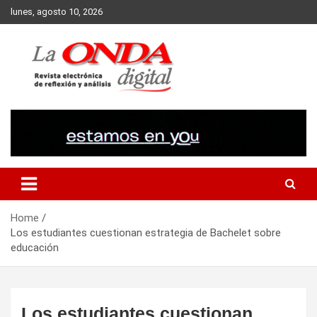
Skip
lunes, agosto 10, 2026
to
content
Revista electronica de reflexion y analisis
Home
Los estudiantes cuestionan estrategia de Bachelet sobre
educación
Los estudiantes cuestionan