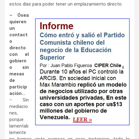
estos días para poder tener un emplazamiento directo.
– Ósea
quieren
un
contact
o
directo
con el
gobiern
o sin
mesas
de
particip
ación…
– Sin
mediacio
nes,
porque
lamentab
lemente
no hemos visto avances en esas instancias, todo lo