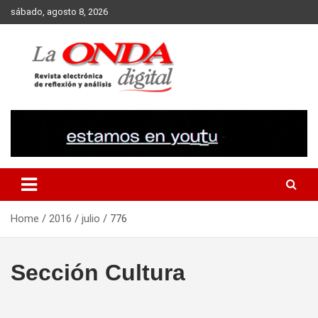
Skip
sábado, agosto 8, 2026
to
content
Revista electronica de reflexion y analisis
Home
2016
julio
776