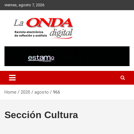
Skip
viernes, agosto 7, 2026
to
content
Revista electronica de reflexion y analisis
Home
2020
agosto
966