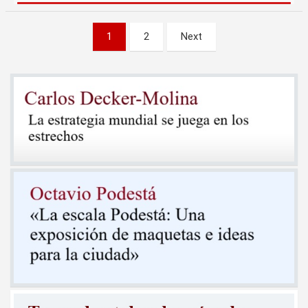
Paginación
1
2
Next
de
entradas