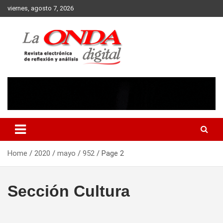
Skip
viernes, agosto 7, 2026
to
content
Revista electronica de reflexion y analisis
Home
2020
mayo
952
Page 2