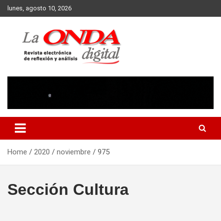
Skip
lunes, agosto 10, 2026
to
content
Revista electronica de reflexion y analisis
Home
2020
noviembre
975