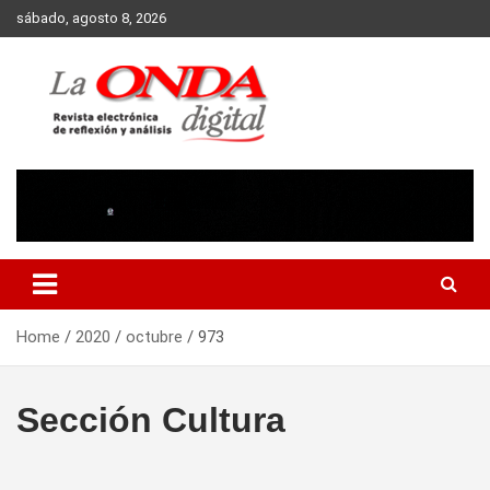
Skip
sábado, agosto 8, 2026
to
content
Revista electronica de reflexion y analisis
Home
2020
octubre
973