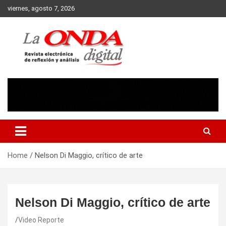
Skip
viernes, agosto 7, 2026
to
content
Revista electronica de reflexion y analisis
Home
Nelson Di Maggio, crítico de arte
Nelson Di Maggio, crítico de arte
Video Reporte