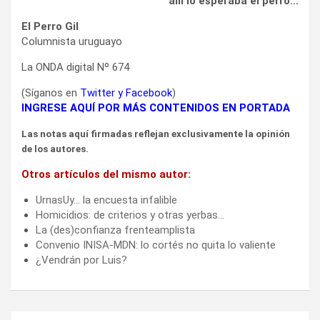
allí lo esperaba el perro…
El Perro Gil
Columnista uruguayo
La ONDA digital Nº 674
(Síganos en
Twitter
y
Facebook
)
INGRESE AQUÍ POR MÁS CONTENIDOS EN PORTADA
Las notas aquí firmadas reflejan exclusivamente la opinión
de los autores.
Otros artículos del mismo autor:
UrnasUy… la encuesta infalible
Homicidios: de criterios y otras yerbas…
La (des)confianza frenteamplista
Convenio INISA-MDN: lo cortés no quita lo valiente
¿Vendrán por Luis?