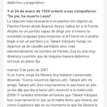
dialéctico y pragmático.
Y el 24 de enero de 1924 ordenó a sus compañeros:
“De pie, ha muerto Lenin”.
La objeción más lacerante a mi planteo (mi objetor es
Pancho Ferrari desde Buenos Aires), radica en si el Frente
Amplio es un partido capaz de dirigir por sí mismo la
sociedad uruguaya (para empezar, si el Frente es o podría
llegar a ser un partido) y si Tabaré Vázquez funge, no
digamos ya de caudillo partidario sino, más
elementalmente, de hombre de Partido. Esa es una muy
dinámica cuestión que de ninguna manera debemos
enfocar en plano fijo.
martes 5 de junio de 2007
Si yo fuera Jorge Da Silveira, hoy hubiese comenzado
diciendo: “Como nosotros dijimos ¡eh!, Tabaré ¡eh!, mi
amigo Tabaré ¡eh!, hizo exactamente lo que hace un año
yo les dije que iba a hacer ¡eh!, renunció a la reelección.
¡Ehhh! Y ustedes inferirían entonces que Tabaré Vázquez
hizo exactamente lo que yo le había dicho que hiciera, así
como Copérnico dijo en su momento lo que Da Silveira le