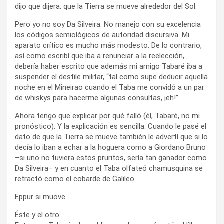
dijo que dijera: que la Tierra se mueve alrededor del Sol.
Pero yo no soy Da Silveira. No manejo con su excelencia
los códigos semiológicos de autoridad discursiva. Mi
aparato crítico es mucho más modesto. De lo contrario,
así como escribí que iba a renunciar a la reelección,
debería haber escrito que además mi amigo Tabaré iba a
suspender el desfile militar, “tal como supe deducir aquella
noche en el Mineirao cuando el Taba me convidó a un par
de whiskys para hacerme algunas consultas, ¡eh!”.
Ahora tengo que explicar por qué falló (él, Tabaré, no mi
pronóstico). Y la explicación es sencilla. Cuando le pasé el
dato de que la Tierra se mueve también le advertí que si lo
decía lo iban a echar a la hoguera como a Giordano Bruno
–si uno no tuviera estos pruritos, sería tan ganador como
Da Silveira– y en cuanto el Taba olfateó chamusquina se
retractó como el cobarde de Galileo.
Eppur si muove.
Éste y el otro