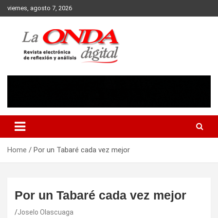
Skip
viernes, agosto 7, 2026
to
content
Revista electronica de reflexion y analisis
Home
Por un Tabaré cada vez mejor
Por un Tabaré cada vez mejor
Joselo Olascuaga