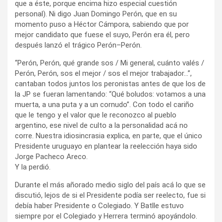
que a éste, porque encima hizo especial cuestión
personal). Ni digo Juan Domingo Perón, que en su
momento puso a Héctor Cámpora, sabiendo que por
mejor candidato que fuese el suyo, Perón era él, pero
después lanzó el trágico Perón–Perón.
“Perón, Perón, qué grande sos / Mi general, cuánto valés /
Perón, Perón, sos el mejor / sos el mejor trabajador…”,
cantaban todos juntos los peronistas antes de que los de
la JP se fueran lamentando: “Qué boludos: votamos a una
muerta, a una puta y a un cornudo”. Con todo el cariño
que le tengo y el valor que le reconozco al pueblo
argentino, ese nivel de culto a la personalidad acá no
corre. Nuestra idiosincrasia explica, en parte, que el único
Presidente uruguayo en plantear la reelección haya sido
Jorge Pacheco Areco.
Y la perdió.
Durante el más añorado medio siglo del país acá lo que se
discutió, lejos de si el Presidente podía ser reelecto, fue si
debía haber Presidente o Colegiado. Y Batlle estuvo
siempre por el Colegiado y Herrera terminó apoyándolo.