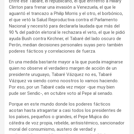
Entre ese Tabaré, el republicano, el que enfrentó a Hillary
Clinton para frenar una invasión a Venezuela, el que le
aguantó el trancazo a Philip Morris y el otro, el borbónico,
el que vetó la Salud Reproductiva contra el Parlamento
Nacional y necesitó para declararla laudada que más del
90 % del padrón eletoral le rechazara el veto, el que le pidió
ayuda Bush contra Kirchner, el Tabaré del lado oscuro de
Perón, median decisiones personales suyas pero también
poderes fácticos y correlaciones de fuerza.
En una medida bastante mayor a la que pueda imaginarse
quien no observe el verdadero margen de acción de un
presidente uruguayo, Tabaré Vázquez no es, Tabaré
Vázquez va siendo como noostros lo vamos haciendo.
Por eso, por un Tabaré cada vez mejor -que muy bien
pude ser Sendic-, en octubre voto al Pepe al senado.
Porque en este mundo donde los poderes fácticos
acotan hasta atragantar a casi todos los presidentes de
los países, pequeños o grandes, el Pepe Mujica dio
cátedra de voz propia, rebelde, antisistémico, sancionador
moral del consumismo, austero de verdad y