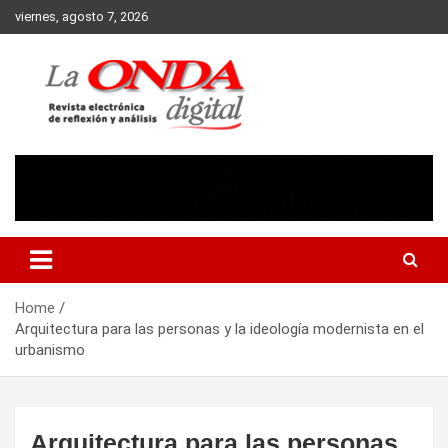
Skip
viernes, agosto 7, 2026
to
content
Revista electronica de reflexion y analisis
Home
Arquitectura para las personas y la ideología modernista en el
urbanismo
Arquitectura para las personas