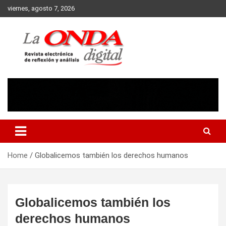
Skip
viernes, agosto 7, 2026
to
content
Revista electronica de reflexion y analisis
Home
Globalicemos también los derechos humanos
Globalicemos también los
derechos humanos