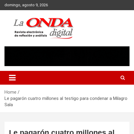
Skip
domingo, agosto 9, 2026
to
content
Revista electronica de reflexion y analisis
Home
Le pagarón cuatro millones al testigo para condenar a Milagro
Sala
Le pagarón cuatro millones al