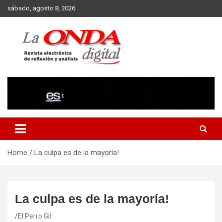
Skip
sábado, agosto 8, 2026
to
content
Revista electronica de reflexion y analisis
Home
La culpa es de la mayoría!
La culpa es de la mayoría!
El Perro Gil