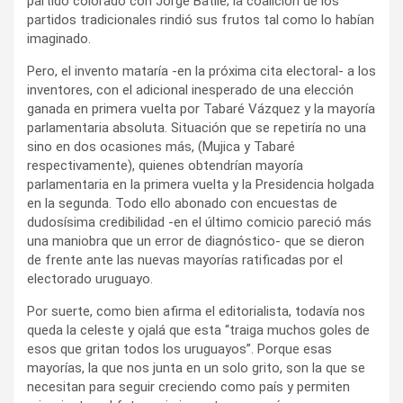
partido colorado con Jorge Batlle; la coalición de los
partidos tradicionales rindió sus frutos tal como lo habían
imaginado.
Pero, el invento mataría -en la próxima cita electoral- a los
inventores, con el adicional inesperado de una elección
ganada en primera vuelta por Tabaré Vázquez y la mayoría
parlamentaria absoluta. Situación que se repetiría no una
sino en dos ocasiones más, (Mujica y Tabaré
respectivamente), quienes obtendrían mayoría
parlamentaria en la primera vuelta y la Presidencia holgada
en la segunda. Todo ello abonado con encuestas de
dudosísima credibilidad -en el último comicio pareció más
una maniobra que un error de diagnóstico- que se dieron
de frente ante las nuevas mayorías ratificadas por el
electorado uruguayo.
Por suerte, como bien afirma el editorialista, todavía nos
queda la celeste y ojalá que esta “traiga muchos goles de
esos que gritan todos los uruguayos”. Porque esas
mayorías, la que nos junta en un solo grito, son la que se
necesitan para seguir creciendo como país y permiten