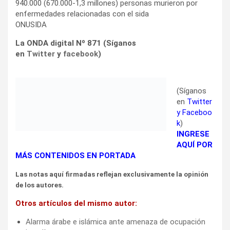
940.000 (670.000-1,3 millones) personas murieron por
enfermedades relacionadas con el sida
ONUSIDA
La ONDA digital Nº 871 (Síganos
en
Twitter
y
facebook
)
(Síganos
en
Twitter
y
Facebook
)
INGRESE AQUÍ POR MÁS CONTENIDOS EN PORTADA
Las notas aquí firmadas reflejan exclusivamente la opinión
de los autores.
Otros artículos del mismo autor:
Alarma árabe e islámica ante amenaza de ocupación
israelí
Duro enfrentamiento diplomático entre EEUU. y Francia
EEUU disimula sus bajas en combate
El apoyo a Netanyahu es política de Estado en EEUU