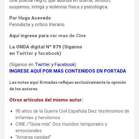
cine policial negro, que abunda en drama, tensión,
suspenso, intriga y violencia física y psicológica.
Por Hugo Acevedo
Periodista y crítico literario
Aquí ingrese para
ver mas de Cine
La ONDA digital Nº 879 (Síganos
en
Twitter
y
facebook
)
(Síganos en
Twitter
y
Facebook
)
INGRESE AQUÍ POR MÁS CONTENIDOS EN PORTADA
Las notas aquí firmadas reflejan exclusivamente la opinión
de los autores.
Otros artículos del mismo autor:
90 años de la Guerra Civil Española Diez testimonios de
infamias y heroísmos
CINE /“Gioia mía”: Dos mundos temporales y
emocionales
“Amarga navidad”