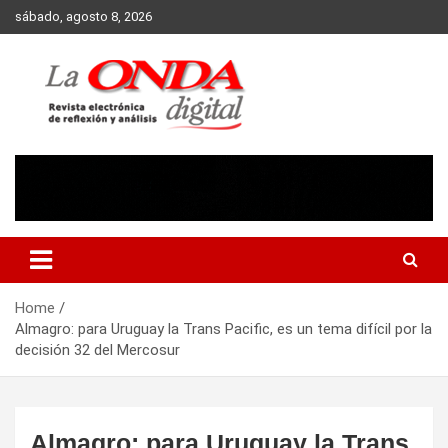
Skip
sábado, agosto 8, 2026
to
content
Revista electronica de reflexion y analisis
Home
Almagro: para Uruguay la Trans Pacific, es un tema difícil por la
decisión 32 del Mercosur
Almagro: para Uruguay la Trans