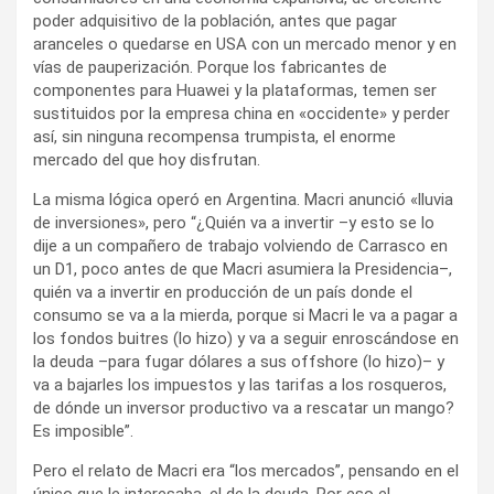
poder adquisitivo de la población, antes que pagar
aranceles o quedarse en USA con un mercado menor y en
vías de pauperización. Porque los fabricantes de
componentes para Huawei y la plataformas, temen ser
sustituidos por la empresa china en «occidente» y perder
así, sin ninguna recompensa trumpista, el enorme
mercado del que hoy disfrutan.
La misma lógica operó en Argentina. Macri anunció «lluvia
de inversiones», pero “¿Quién va a invertir –y esto se lo
dije a un compañero de trabajo volviendo de Carrasco en
un D1, poco antes de que Macri asumiera la Presidencia–,
quién va a invertir en producción de un país donde el
consumo se va a la mierda, porque si Macri le va a pagar a
los fondos buitres (lo hizo) y va a seguir enroscándose en
la deuda –para fugar dólares a sus offshore (lo hizo)– y
va a bajarles los impuestos y las tarifas a los rosqueros,
de dónde un inversor productivo va a rescatar un mango?
Es imposible”.
Pero el relato de Macri era “los mercados”, pensando en el
único que le interesaba, el de la deuda. Por eso el