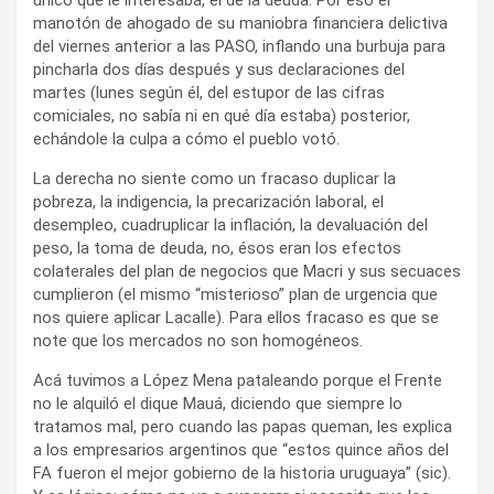
manotón de ahogado de su maniobra financiera delictiva
del viernes anterior a las PASO, inflando una burbuja para
pincharla dos días después y sus declaraciones del
martes (lunes según él, del estupor de las cifras
comiciales, no sabía ni en qué día estaba) posterior,
echándole la culpa a cómo el pueblo votó.
La derecha no siente como un fracaso duplicar la
pobreza, la indigencia, la precarización laboral, el
desempleo, cuadruplicar la inflación, la devaluación del
peso, la toma de deuda, no, ésos eran los efectos
colaterales del plan de negocios que Macri y sus secuaces
cumplieron (el mismo “misterioso” plan de urgencia que
nos quiere aplicar Lacalle). Para ellos fracaso es que se
note que los mercados no son homogéneos.
Acá tuvimos a López Mena pataleando porque el Frente
no le alquiló el dique Mauá, diciendo que siempre lo
tratamos mal, pero cuando las papas queman, les explica
a los empresarios argentinos que “estos quince años del
FA fueron el mejor gobierno de la historia uruguaya” (sic).