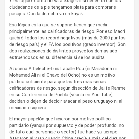
Y es lógico: cómo no va a exagerar si necesita que los
ciudadanos de a pie tengamos plata para comprarle
pasajes. Con la derecha va en kayak.
Esa lógica es la que se supone tienen que medir
principalmente las calificadoras de riesgo. Por eso Macri
quebró todos los record negativos (más de 2000 puntos
de riesgo país) y el FA los positivos (grado inversor). Son
dos realizaciones de distintos proyectos demasiado
estruendosos en su diferencia si se los audita.
Azucena Arbeleche-Luis Lacalle Pou (ni Maradona ni
Mohamed Alí ni el Chavo del Ocho) no es un motivo
político suficiente para que las tres más serias
calificadoras de riesgo, según disección de Jalife Rahme
en su Conferencia de Puebla (véanla en You Tube),
decidan o dejen de decidir atacar al peso uruguayo ni al
mexicano siquiera.
El mayor papelón que hicieron por motivo político
partidario (yanqui por supuesto y de poder profundo, no
de tal o cual personaje o sector) fue hace ya tiempo.
Atacaron al yuan cuando China crecía a más del diez por