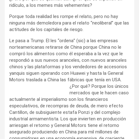
ridículo, a los memes más vehementes?
Porque toda realidad les rompe el relato, pero no hay
ninguna más demoledora para el relato “neoliberal” que las
actitudes de los capitales de riesgo.
Le pasa a Trump. El les “ordena” (sic) a las empresas
norteamericanas retirarse de China porque China no le
compró los alimentos como él esperaba a la vez que le
respondió a sus nuevos aranceles, con nuevos aranceles
chinos y las plataformas y los vendedores de accesorios
yanquis siguen operando con Huawei y hasta la General
Motors traslada a China las fábricas que tenía
en USA.
¿Por qué? Porque los únicos
mercados que le hacen caso
actualmente al imperialismo son los financieros
especulativos, de recompras de deuda, de mero efecto
Cantillon, de subsiguiente estafa Ponzi y del complejo
industrial armamentista. Los que invierten en producción
arriesgan el retorno y General Motors tiene el retorno
asegurado produciendo en China para mil millones de
consumidores en una economía expansiva, de creciente