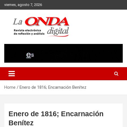
Skip
viernes, agosto 7, 2026
to
content
Revista electronica de reflexion y analisis
Home
Enero de 1816; Encarnación Benítez
Enero de 1816; Encarnación
Benítez