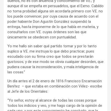
dueños, no es con anuencia y conocimiento de V.E.; y
aunque él se empeña en persuadirlos, que el Exmo. Cabildo
no toma probidad alguna sin acordarla primero con V.E. no
los puede convencer; por cuya causa de acuerdo con el
poder habiente Don Agustín González suspendió la
entrega, hasta imponerme de lo que había en materia, y
consultarlos con V.E. cuyas órdenes son las que
únicamente se obedecen con puntualidad.
Yo me hallo sin saber qué partido tomar y por lo tanto
suplico a V.E. me instruya lo que debo practicar; pues
escudado con su firma creo que todos se prestarán
gustosos; y de ese modo se obvia cualquier desorden, que
pudiera causar la inconsideración, y mala inteligencia de
las cosas.”
Un día antes el 2 de enero de 1816 Francisco Encarnación
Benítez – que estaba en combinación con Vélez- escribe
al Jefe de los Orientales:
“Yo señor, estoy al alcance de todas las cosas porque
todos los indicios y veo, y me hago cargo de la opinión de
cada uno; y por este conocimiento he concluido, que la