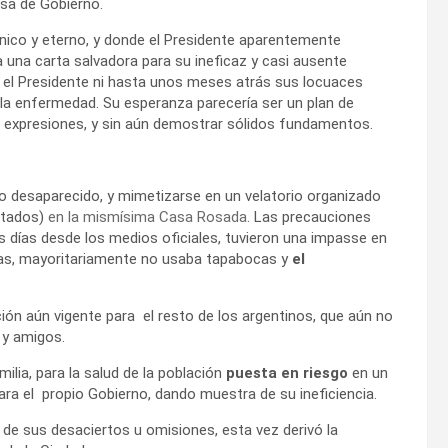
asa de Gobierno.
único y eterno, y donde el Presidente aparentemente
a una carta salvadora para su ineficaz y casi ausente
i el Presidente ni hasta unos meses atrás sus locuaces
la enfermedad. Su esperanza parecería ser un plan de
expresiones, y sin aún demostrar sólidos fundamentos.
lo desaparecido, y mimetizarse en un velatorio organizado
ltados)
en la mismísima Casa Rosada
. Las precauciones
días desde los medios oficiales, tuvieron una impasse en
adras, mayoritariamente no usaba tapabocas y
el
ión aún vigente para el resto de los argentinos, que aún no
 y amigos.
milia, para la salud de la población
puesta en riesgo
en un
ara el propio Gobierno, dando muestra de su ineficiencia.
de sus desaciertos u omisiones, esta vez derivó la