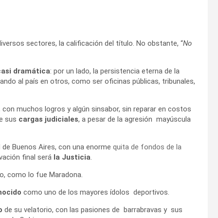
versos sectores, la calificación del título. No obstante, “
No
casi dramática
: por un lado, la persistencia eterna de la
ndo al país en otros, como ser oficinas públicas, tribunales,
a, con muchos logros y algún sinsabor, sin reparar en costos
de sus
cargas judiciales
, a pesar de la agresión mayúscula
ad de Buenos Aires, con una enorme
quita de fondos de la
vación final será
la Justicia
.
to, como lo fue Maradona.
nocido
como uno de los mayores ídolos deportivos.
o
de su velatorio, con las pasiones de barrabravas y sus