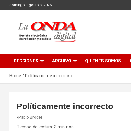
Skip
domingo, agosto 9, 2026
to
content
Revista electronica de reflexion y analisis
SECCIONES
ARCHIVO
QUIENES SOMOS
Home
Políticamente incorrecto
Políticamente incorrecto
Pablo Broder
Tiempo de lectura:
3
minutos