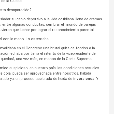
 de la Ciudad.
lista desaparecido?
ladar su genio deportivo a la vida cotidiana, llena de dramas
a, entre algunas conductas, sembrar el mundo de parejas
uvieron que luchar por lograr el reconocimiento parental.
ol con la mano. Lo ostentaba.
onvalidaba en el Congreso una brutal quita de fondos a la
ión echaba por tierra el intento de la vicepresidente de
rta quedará, una vez más, en manos de la Corte Suprema.
ico auspicioso, en nuestro país, las condiciones actuales
 de cola, pueda ser aprovechada entre nosotros, habida
nerado ya, un proceso acelerado de huida de
inversiones
. Y