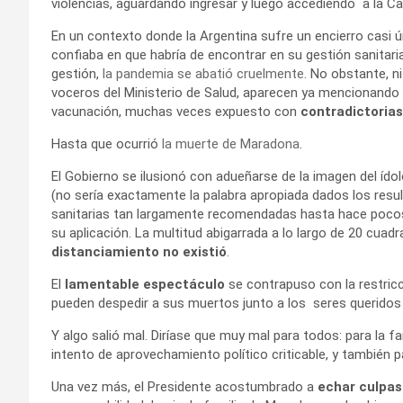
violencias, aguardando ingresar y luego accediendo a la C
En un contexto donde la Argentina sufre un encierro casi 
confiaba en que habría de encontrar en su gestión sanitari
gestión,
la pandemia se abatió cruelmente
. No obstante, n
voceros del Ministerio de Salud, aparecen ya mencionando 
vacunación, muchas veces expuesto con
contradictorias
Hasta que ocurrió
la muerte de Maradona
.
El Gobierno se ilusionó con adueñarse de la imagen del ído
(no sería exactamente la palabra apropiada dados los resu
sanitarias tan largamente recomendadas hasta hace pocos 
su aplicación. La multitud abigarrada a lo largo de 20 cu
distanciamiento no existió
.
El
lamentable espectáculo
se contrapuso con la restricc
pueden despedir a sus muertos junto a los seres queridos
Y algo salió mal. Diríase que muy mal para todos: para la fa
intento de aprovechamiento político criticable, y también p
Una vez más, el Presidente acostumbrado a
echar culpas