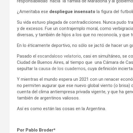
responsabilidad hacia la familia de Maradona y al gobierno
¿Ameritaba ese
despliegue insensato
la figura del futbo
Su vida estuvo plagada de contradicciones. Nunca pudo tras
y de excesos. Fue un contrajemplo moral, como verbigraci
diversas, y también de hijos a los que no reconocía, y que t
En lo éticamente deportivo, no sólo se jactó de hacer un g
Pasado el
escandaloso velatorio
, casi en simultáneo, se c
Ciudad de Buenos Aires, al tiempo que una Cámara de Casac
sepultar
la causa de los cuadernos
, cuya definición incie
Y mientras el mundo espera un 2021 con un renacer económ
no permiten augurar que ese nuevo global viento (o brisa)
cuenta del clima antiempresa privada vigente, y que ha ge
también de argentinos valiosos.
Así es como están las cosas en la Argentina.
Por Pablo Broder*