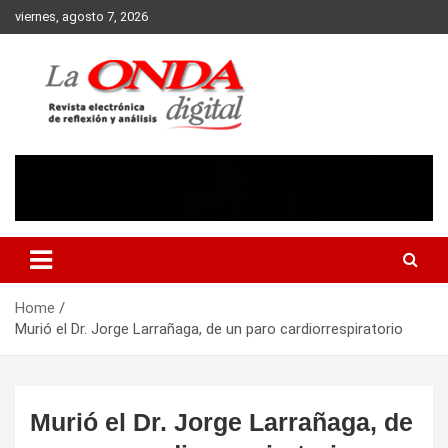
Skip
viernes, agosto 7, 2026
to
content
Revista electronica de reflexion y analisis
Home
Murió el Dr. Jorge Larrañaga, de un paro cardiorrespiratorio
Murió el Dr. Jorge Larrañaga, de