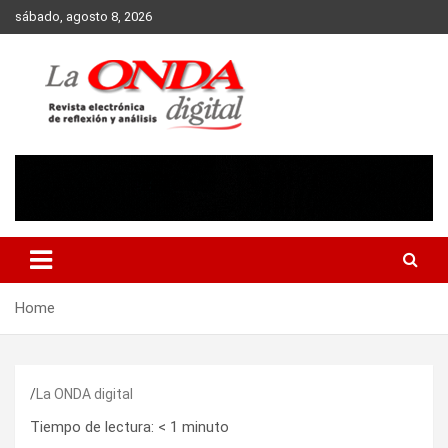
Skip
sábado, agosto 8, 2026
to
content
Revista electronica de reflexion y analisis
Home
La ONDA digital
Tiempo de lectura:
< 1
minuto