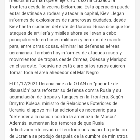
medios informan que el ejército ruso ha cruzado la
frontera desde la vecina Bielorrusia. Esta operación puede
estar destinada a rodear y atacar la capital, Kiev. Llegan
informes de explosiones de numerosas ciudades, desde
Kiev hasta ciudades del este de Ucrania. Rusia dice que los
ataques de artillería y misiles ahora se llevan a cabo
principalmente en bases militares y centros de mando
para, entre otras cosas, eliminar las defensas aéreas
ucranianas. También hay informes de ataques rusos y
movimientos de tropas desde Crimea, Odessa y Mariupol
en el sureste. Todavía no está claro si los rusos quieren
tomar toda el área alrededor del Mar Negro.
El 01/12/2021 Ucrania pide a la OTAN un “paquete de
disuasión” para reforzar su defensa contra Rusia y su
acumulación de tropas y tanques en la frontera. Según
Dmytro Kuleba, ministro de Relaciones Exteriores de
Ucrania, el apoyo militar adicional es necesario para
“defender a la nación contra la amenaza de Moscú”.
Además, aumentan los temores de que Rusia
definitivamente invada el territorio ucraniano. La petición
de Ucrania se produjo después de la cumbre de ministros