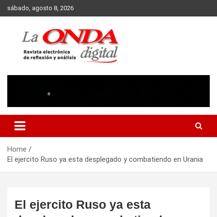
Skip
sábado, agosto 8, 2026
to
content
Revista electronica de reflexion y analisis
Home
El ejercito Ruso ya esta desplegado y combatiendo en Urania
El ejercito Ruso ya esta